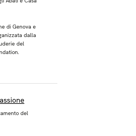
gli Abati e Casa
ne di Genova e
ganizzata dalla
cuderie del
ndation.
passione
tamento del