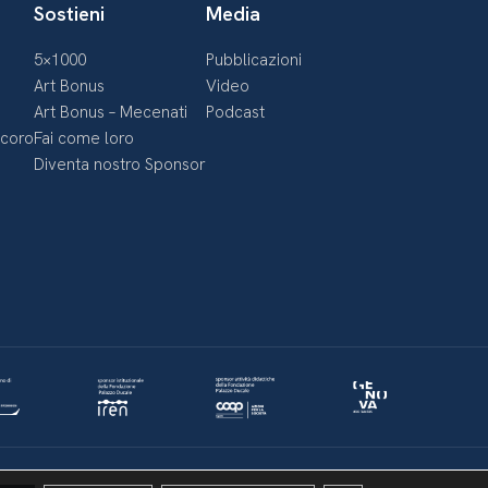
Sostieni
Media
5×1000
Pubblicazioni
Art Bonus
Video
Art Bonus – Mecenati
Podcast
ecoro
Fai come loro
Diventa nostro Sponsor
Politica della privacy & Cookies
Policy social media