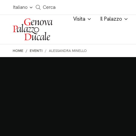
Salta al contenuto
Cerca in tutto il sito
Italiano
Cerca
Visita
Il Palazzo
HOME
EVENTI
ALESSANDRA MINELLO