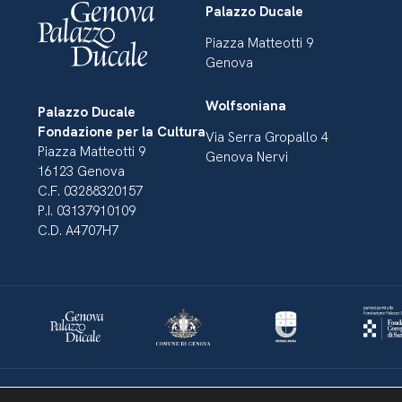
Palazzo Ducale
Piazza Matteotti 9
Genova
Wolfsoniana
Palazzo Ducale
Fondazione per la Cultura
Via Serra Gropallo 4
Piazza Matteotti 9
Genova Nervi
16123 Genova
C.F. 03288320157
P.I. 03137910109
C.D. A4707H7
Dichiarazione di accessibilità
Amministrazione Trasparente