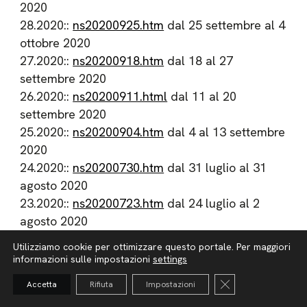
2020
28.2020::
ns20200925.htm
dal 25 settembre al 4
ottobre 2020
27.2020::
ns20200918.htm
dal 18 al 27
settembre 2020
26.2020::
ns20200911.html
dal 11 al 20
settembre 2020
25.2020::
ns20200904.htm
dal 4 al 13 settembre
2020
24.2020::
ns20200730.htm
dal 31 luglio al 31
agosto 2020
23.2020::
ns20200723.htm
dal 24 luglio al 2
agosto 2020
22.2020::
ns20200716.htm
dal 17 al 26 luglio
Utilizziamo cookie per ottimizzare questo portale. Per maggiori
2020
informazioni sulle impostazioni
settings
21.2020::
ns20200710.htm
dal 10 al 19 luglio
Close GDPR Cooki
Accetta
Rifiuta
Impostazioni
2020