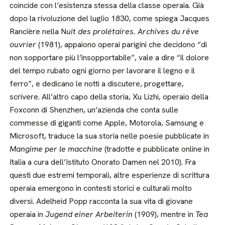
coincide con l’esistenza stessa della classe operaia. Già
dopo la rivoluzione del luglio 1830, come spiega Jacques
Rancière nella N
uit des prolétaires. Archives du rêve
ouvrier
(1981), appaiono operai parigini che decidono “di
non sopportare più l’insopportabile”, vale a dire “il dolore
del tempo rubato ogni giorno per lavorare il legno e il
ferro”, e dedicano le notti a discutere, progettare,
scrivere. All’altro capo della storia, Xu Lizhi, operaio della
Foxconn di Shenzhen, un’azienda che conta sulle
commesse di giganti come Apple, Motorola, Samsung e
Microsoft, traduce la sua storia nelle poesie pubblicate in
Mangime per le macchine
(tradotte e pubblicate online in
Italia a cura dell’Istituto Onorato Damen nel 2010). Fra
questi due estremi temporali, altre esperienze di scrittura
operaia emergono in contesti storici e culturali molto
diversi. Adelheid Popp racconta la sua vita di giovane
operaia in
Jugend einer Arbeiterin
(1909), mentre in
Tea