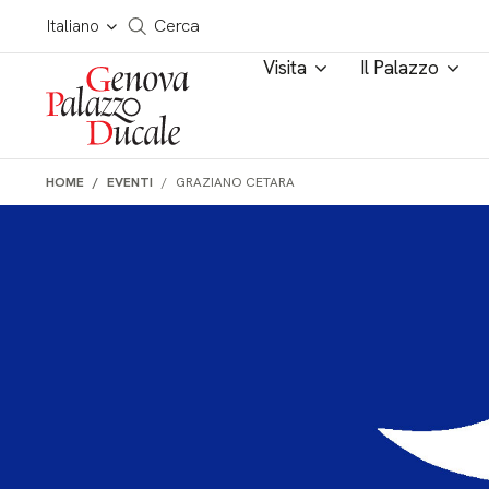
Salta al contenuto
Cerca in tutto il sito
Italiano
Cerca
Visita
Il Palazzo
HOME
EVENTI
GRAZIANO CETARA