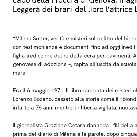
capo della Procura di Genova, magi
Leggerà dei brani dal libro l’attric
“Milena Sutter, verità e misteri sul delitto del bion
con testimonianze e documenti fino ad oggi inediti,
figlia tredicenne del re della cera per pavimenti, A
genovese di adozione –, rapita all’uscita da scuola,
mare.
Era il 6 maggio 1971. Il libro racconta dei misteri
Lorenzo Bozano, passato alla storia come il “biond
infarto a 76 anni mentre, in libertà vigilata, nuotav
Il giornalista Graziano Cetara riannoda i fili della
prima del diario di Milena e le parole, dopo cinqua