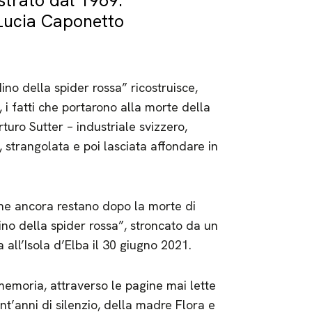
strato dal 1969.
e Lucia Caponetto
dino della spider rossa” ricostruisce,
 i fatti che portarono alla morte della
rturo Sutter – industriale svizzero,
 strangolata e poi lasciata affondare in
 che ancora restano dopo la morte di
ino della spider rossa”, stroncato da un
a all’Isola d’Elba il 30 giugno 2021.
 memoria, attraverso le pagine mai lette
nt’anni di silenzio, della madre Flora e