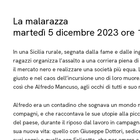
La malarazza
martedì 5 dicembre 2023 ore 1
In una Sicilia rurale, segnata dalla fame e dalle i
ragazzi organizza l’assalto a una corriera piena d
il mercato nero e realizzare una società più equa.
giusto e nel caos dell’incursione uno di loro muore. P
così che Alfredo Mancuso, agli occhi di tutti e su
Alfredo era un contadino che sognava un mondo migl
compagni, e che raccontava le sue utopie alla picco
del paese, durante il riposo dal lavoro in campagn
sua nuova vita: quello con Giuseppe Dottori, sedi
suoi sogni; e quello con Felicetta, che per amore 