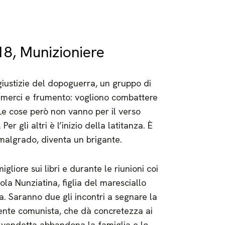
8, Munizioniere
ngiustizie del dopoguerra, un gruppo di
i merci e frumento: vogliono combattere
 Le cose però non vanno per il verso
er gli altri è l’inizio della latitanza. È
o malgrado, diventa un brigante.
iore sui libri e durante le riunioni coi
la Nunziatina, figlia del maresciallo
a. Saranno due gli incontri a segnare la
cente comunista, che dà concretezza ai
e vendetta abbandona la famiglia e lo