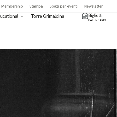
Membership
Stampa
Spazi per eventi
Newsletter
Biglietti
ucational
Torre Grimaldina
CALENDARIO