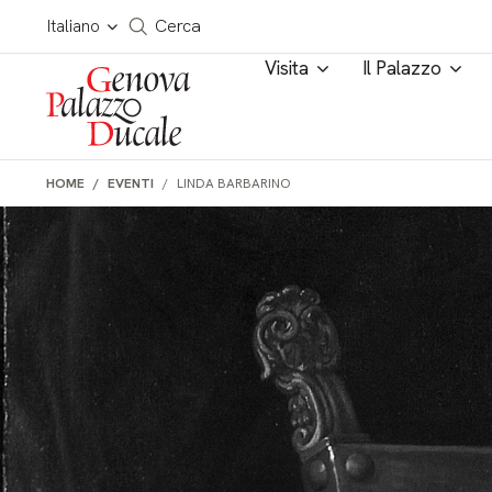
Salta al contenuto
Cerca in tutto il sito
Italiano
Cerca
Visita
Il Palazzo
HOME
EVENTI
LINDA BARBARINO