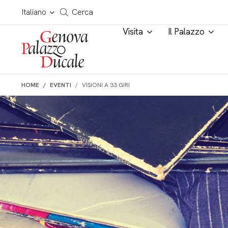
Salta al contenuto
Cerca in tutto il sito
Italiano
Cerca
Visita
Il Palazzo
HOME
EVENTI
VISIONI A 33 GIRI