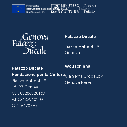
Palazzo Ducale
Piazza Matteotti 9
Genova
Wolfsoniana
Palazzo Ducale
Fondazione per la Cultura
Via Serra Gropallo 4
Piazza Matteotti 9
Genova Nervi
16123 Genova
C.F. 03288320157
P.I. 03137910109
C.D. A4707H7