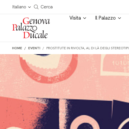
Salta al contenuto
Cerca in tutto il sito
Italiano
Cerca
Visita
Il Palazzo
HOME
EVENTI
PROSTITUTE IN RIVOLTA, AL DI LÀ DEGLI STEREOTIPI