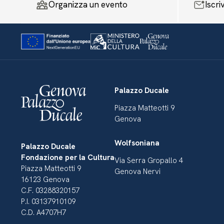
Organizza un evento
Iscri
Palazzo Ducale
Piazza Matteotti 9
Genova
Wolfsoniana
Palazzo Ducale
Fondazione per la Cultura
Via Serra Gropallo 4
Piazza Matteotti 9
Genova Nervi
16123 Genova
C.F. 03288320157
P.I. 03137910109
C.D. A4707H7