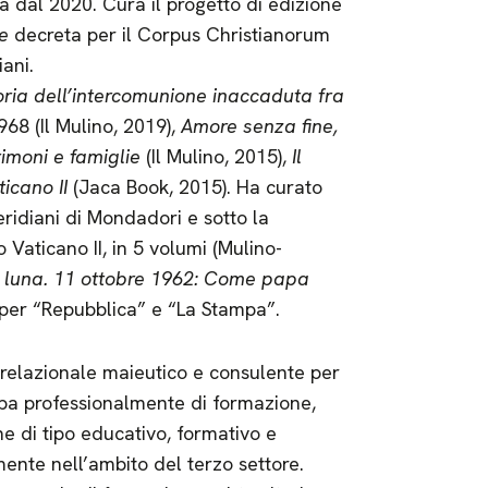
 dal 2020. Cura il progetto di edizione
e
decreta per il Corpus Christianorum
iani.
toria dell’intercomunione inaccaduta fra
1968 (Il Mulino, 2019),
Amore senza fine,
rimoni e famiglie
(Il Mulino, 2015),
Il
ticano II
(Jaca Book, 2015). Ha curato
ridiani di Mondadori e sotto la
 Vaticano II, in 5 volumi (Mulino-
a luna. 11 ottobre 1962: Come papa
 per “Repubblica” e “La Stampa”.
 relazionale maieutico e consulente per
upa professionalmente di formazione,
e di tipo educativo, formativo e
nte nell’ambito del terzo settore.