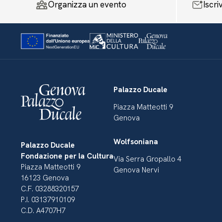
Organizza un evento
Iscri
Palazzo Ducale
Piazza Matteotti 9
Genova
Wolfsoniana
Palazzo Ducale
Fondazione per la Cultura
Via Serra Gropallo 4
Piazza Matteotti 9
Genova Nervi
16123 Genova
C.F. 03288320157
P.I. 03137910109
C.D. A4707H7