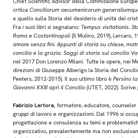
Chief Scientific Advisor della Commissione Europea
critica
Conciliorum oecumenicorum generaliumqu
e quello sulla Storia del desiderio di unità dei crist
Fra i suoi libri si segnalano:
Tempus visitationis. S
Roma e Costantinopoli
(Il Mulino, 2019), Lercaro, 
amore senza fini. Appunti di storia su chiese, mat
concilio e la grazia. Saggi di storia sul concilio Va
nel 2017 Don Lorenzo Milani. Tutte le opere, nei Me
direzioni di Giuseppe Alberigo la Storia del Concilio
Peeters, 2012-2015). Il suo ultimo libro è
Persino l
Giovanni XXIII aprì il Concilio
(UTET, 2022). Scrive
Fabrizio Lertora
, formatore, educatore, counselor
gruppi di lavoro e organizzazioni. Dal 1996 si occ
progettazione e consulenza su temi e problematich
organizzativo, prevalentemente ma non esclusivame