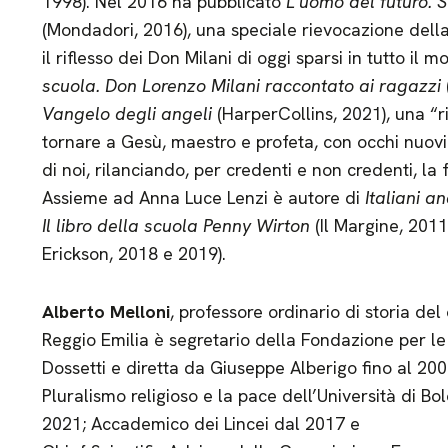
1998). Nel 2016 ha pubblicato
L’uomo del futuro. S
(Mondadori, 2016), una speciale rievocazione della 
il riflesso dei Don Milani di oggi sparsi in tutto il
scuola. Don Lorenzo Milani raccontato ai ragazzi
Vangelo degli angeli
(HarperCollins, 2021), una “ri
tornare a Gesù, maestro e profeta, con occhi nuovi
di noi, rilanciando, per credenti e non credenti, l
Assieme ad Anna Luce Lenzi è autore di
Italiani an
Il libro della scuola Penny Wirton
(Il Margine, 2011
Erickson, 2018 e 2019).
Alberto Melloni
, professore ordinario di storia del
Reggio Emilia è segretario della Fondazione per le
Dossetti e diretta da Giuseppe Alberigo fino al 200
Pluralismo religioso e la pace dell’Università di B
2021; Accademico dei Lincei dal 2017 e