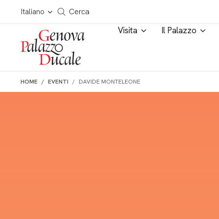
Salta al contenuto
Cerca in tutto il sito
Italiano
Cerca
Visita
Il Palazzo
HOME
EVENTI
DAVIDE MONTELEONE