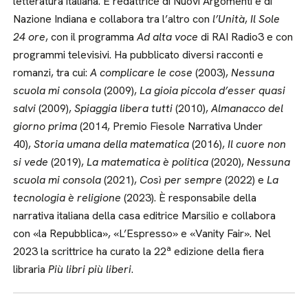
letteratura italiana. È redattrice di Nuovi Argomenti e di
Nazione Indiana e collabora tra l’altro con
l’Unità
,
Il Sole
24 ore
, con il programma
Ad alta voce
di RAI Radio3 e con
programmi televisivi. Ha pubblicato diversi racconti e
romanzi, tra cui:
A complicare le cose
(2003),
Nessuna
scuola mi consola
(2009),
La gioia piccola d’esser quasi
salvi
(2009),
Spiaggia libera tutti
(2010),
Almanacco del
giorno prima
(2014, Premio Fiesole Narrativa Under
40),
Storia umana della matematica
(2016),
Il cuore non
si vede
(2019),
La matematica è politica
(2020),
Nessuna
scuola mi consola
(2021),
Così per sempre
(2022) e
La
tecnologia è religione
(2023). È responsabile della
narrativa italiana della casa editrice Marsilio e collabora
con «la Repubblica», «L’Espresso» e «Vanity Fair». Nel
a
2023 la scrittrice ha curato la 22
edizione della fiera
libraria
Più libri più liberi
.