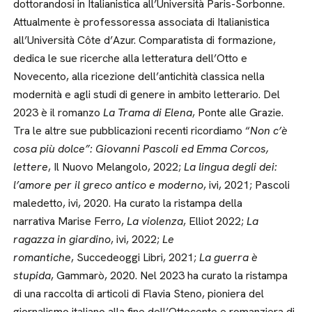
dottorandosi in Italianistica all’Università Paris-Sorbonne.
Attualmente è professoressa associata di Italianistica
all’Università Côte d’Azur. Comparatista di formazione,
dedica le sue ricerche alla letteratura dell’Otto e
Novecento, alla ricezione dell’antichità classica nella
modernità e agli studi di genere in ambito letterario. Del
2023 è il romanzo
La Trama di Elena
, Ponte alle Grazie.
Tra le altre sue pubblicazioni recenti ricordiamo “
Non c’è
cosa più dolce”: Giovanni Pascoli ed Emma Corcos,
lettere
, Il Nuovo Melangolo, 2022;
La lingua degli dei:
l’amore per il greco antico e moderno
, ivi, 2021; Pascoli
maledetto, ivi, 2020. Ha curato la ristampa della
narrativa Marise Ferro,
La violenza
, Elliot 2022;
La
ragazza in giardino
, ivi, 2022;
Le
romantiche
, Succedeoggi Libri, 2021;
La guerra è
stupida
, Gammarò, 2020. Nel 2023 ha curato la ristampa
di una raccolta di articoli di Flavia Steno, pioniera del
giornalismo italiano alla fine dell’Ottocento e romanziera di