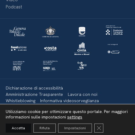
Podcast
Dichiarazione di accessibilità
Amministrazione Trasparente
Lavora con noi
Whistleblowing
Informativa videosorveglianza
Politica della privacy & Cookies
Policy social media
Utilizziamo cookie per ottimizzare questo portale. Per maggiori
Mappa del sito
informazioni sulle impostazioni
settings
Close GDPR Cooki
Accetta
Rifiuta
Impostazioni
Torna su