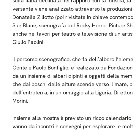
sulla fiaba declinata nei rapporti con la musica, la 
versante viene analizzato attraverso le produzioni 
Donatella Ziliotto (poi rivisitate in chiave conte
Sue Blane, scenografa del Rocky Horror Picture Sh
anche nei lavori per teatro e televisione di un arti
Giulio Paolini.
Il percorso scenografico, che fa dell’albero l’ele
Conte e Paolo Bonfiglio, e realizzato da Fondazion
da un insieme di alberi dipinti e oggetti della mem
che dai boschi delle alture scende verso il mare, p
dell’entroterra, in un omaggio alla Liguria. Diretto
Morini.
Insieme alla mostra è previsto un ricco calendario 
vanno da incontri e convegni per esplorare le molt