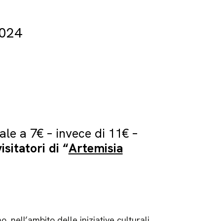
2024
ale a 7€ – invece di 11€ –
isitatori di “
Artemisia
 nell’ambito delle iniziative culturali