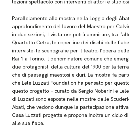
lezioni-spettacolo con interventi di attori e studiosi
Parallelamente alla mostra nella Loggia degli Abat
approfondimento del lavoro del Maestro per Calvino
in due sezioni, il visitatore potrà ammirare, tra l’alt
Quartetto Cetra, le copertine dei dischi delle fiabe d
interviste, le scenografie per il teatro, l’opera del
Rai 1 a Torino. Il denominatore comune che emerge è
due protagonisti della cultura del ‘900 per la terra d
che di paesaggi maestosi e duri. La mostra fa part
che Lele Luzzati Foundation ha pensato per quest
questo progetto – curato da Sergio Noberini e Lele
di Luzzati sono esposte nelle mostre delle Scuderi
Abati, che vedono dunque la partecipazione attiva
Casa Luzzati progetta e propone inoltre un ciclo di l
alle sue fiabe.