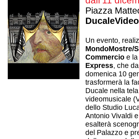
dall'11 dice
Piazza Matteo
DucaleVide
Un evento, reali
MondoMostre/S
Commercio
e la
Express
, che d
domenica 10 genn
trasformerà la fa
Ducale nella tela
videomusicale (
dello Studio Luc
Antonio Vivaldi 
esalterà scenogr
del Palazzo e pr