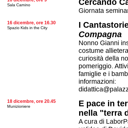
Cercando Ca
Sala Camino
Giornata seminar
16 dicembre, ore 16.30
I Cantastori
Spazio Kids in the City
Compagna
Nonno Gianni in
costume allieter
curiosità della no
pomeriggio. Attiv
famiglie e i bambi
informazioni:
didattica@palaz
18 dicembre, ore 20.45
E pace in te
Munizioniere
nella "terra
A cura di Labor