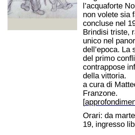
l’acquaforte Non
non volete sia f
concluse nel 1
Brindisi triste
unico nel panor
dell’epoca. La 
del primo confl
contrappose infa
della vittoria.
a cura di Matt
Franzone.
[
approfondimen
Orari: da mart
19, ingresso li