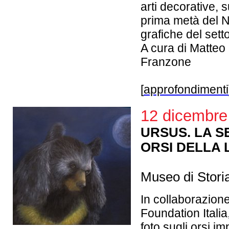
arti decorative, 
prima metà del N
grafiche del sett
A cura di Matteo
Franzone
[
approfondimenti
12 dicembre
URSUS. LA S
ORSI DELLA
Museo di Storia
In collaborazion
Foundation Italia
foto sugli orsi imp