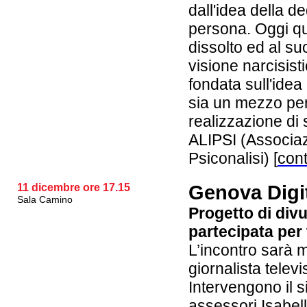
dall'idea della de
persona. Oggi qu
dissolto ed al su
visione narcisist
fondata sull'idea
sia un mezzo per
realizzazione di 
ALIPSI (Associaz
Psiconalisi)
[
cont
11 dicembre ore 17.15
Genova Digi
Sala Camino
Progetto di divu
partecipata per t
L’incontro sarà m
giornalista telev
Intervengono il 
assessori Isabe