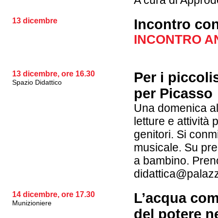
A cura di Appro
13 dicembre
Incontro co
INCONTRO A
13 dicembre, ore 16.30
Per i piccoli
Spazio Didattico
per Picasso
Una domenica al
letture e attività
genitori. Si conm
musicale. Su pre
a bambino. Preno
didattica@palaz
14 dicembre, ore 17.30
L’acqua com
Munizioniere
del potere n