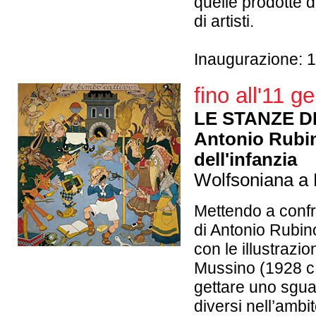
quelle prodotte
di artisti.
Inaugurazione: 
fino all'11 
LE STANZE D
Antonio Rubin
dell'infanzia
Wolfsoniana a 
Mettendo a confr
di Antonio Rubin
con le illustrazio
Mussino (1928 c.
gettare uno sguar
diversi nell’ambit