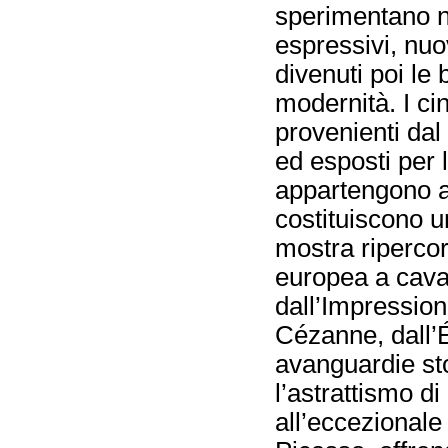
sperimentano n
espressivi, nuov
divenuti poi le 
modernità. I c
provenienti dal 
ed esposti per l
appartengono a
costituiscono u
mostra ripercorr
europea a cava
dall’Impressio
Cézanne, dall’É
avanguardie sto
l’astrattismo d
all’eccezionale 