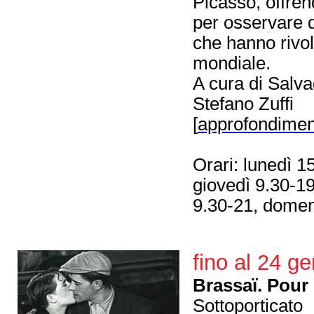
Picasso, offre
per osservare d
che hanno rivol
mondiale.
A cura di Salv
Stefano Zuffi
[
approfondimen
Orari: lunedì 1
giovedì 9.30-19
9.30-21, domen
fino al 24 g
Brassaï. Pour
Sottoporticato