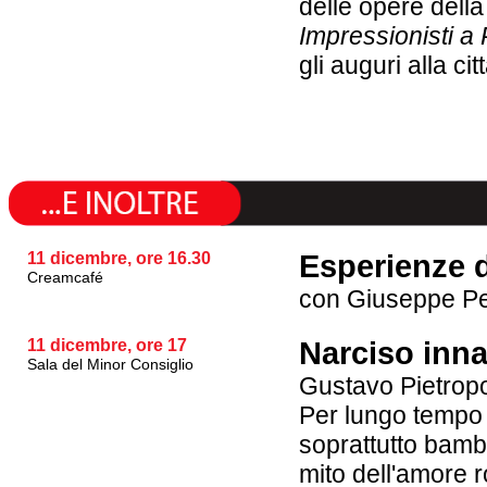
delle opere dell
Impressionisti a
gli auguri alla citt
11 dicembre, ore 16.30
Esperienze 
Creamcafé
con Giuseppe Pe
11 dicembre, ore 17
Narciso inn
Sala del Minor Consiglio
Gustavo Pietropo
Per lungo tempo 
soprattutto bamb
mito dell'amore 