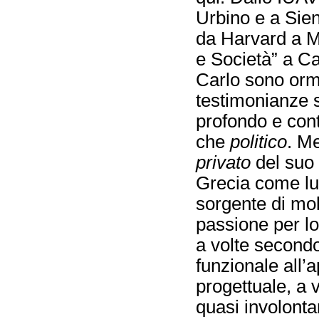
Urbino e a Sien
da Harvard a M
e Società” a Cat
Carlo sono orma
testimonianze 
profondo e cont
che
politico
. Me
privato
del suo 
Grecia come lu
sorgente di mol
passione per lo
a volte secondo
funzionale all’
progettuale, a 
quasi involontar