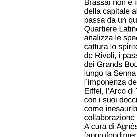
Brassaï non è i
della capitale a
passa da un quar
Quartiere Latin
analizza le spec
cattura lo spirit
de Rivoli, i pas
dei Grands Bou
lungo la Senna
l’imponenza de
Eiffel, l’Arco 
con i suoi docc
come inesauribi
collaborazione 
A cura di Agnè
[
approfondimen