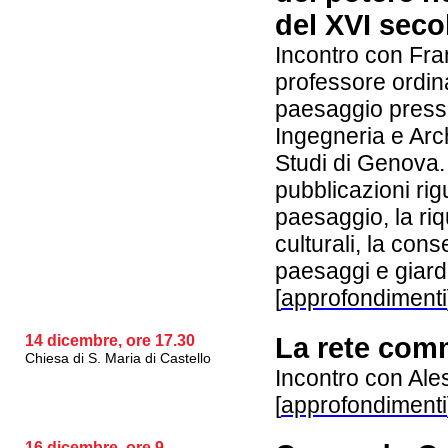
del XVI seco
Incontro con Fr
professore ordina
paesaggio presso
Ingegneria e Arch
Studi di Genova. 
pubblicazioni rigu
paesaggio, la riq
culturali, la cons
paesaggi e giardin
[
approfondimenti
14 dicembre, ore 17.30
La rete com
Chiesa di S. Maria di Castello
Incontro con Al
[
approfondimenti
16 dicembre, ore 9