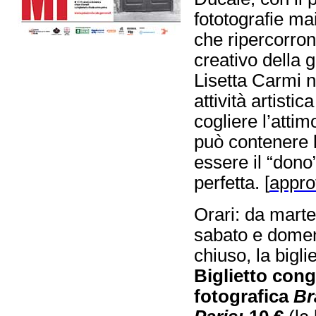
fototografie ma
che ripercorron
creativo della 
Lisetta Carmi n
attività artist
cogliere l’atti
può contenere 
essere il “dono
perfetta. [
appro
Orari: da marte
sabato e domen
chiuso, la bigli
Biglietto con
fotografica
Br