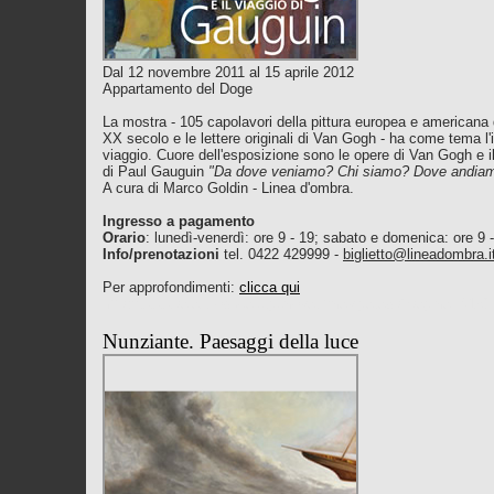
Dal 12 novembre 2011 al 15 aprile 2012
Appartamento del Doge
La mostra - 105 capolavori della pittura europea e americana 
XX secolo e le lettere originali di Van Gogh - ha come tema l'
viaggio. Cuore dell'esposizione sono le opere di Van Gogh e i
di Paul Gauguin
"Da dove veniamo? Chi siamo? Dove andia
A cura di Marco Goldin - Linea d'ombra.
Ingresso a pagamento
Orario
: lunedì-venerdì: ore 9 - 19; sabato e domenica: ore 9 
Info/prenotazioni
tel. 0422 429999 -
biglietto@lineadombra.i
Per approfondimenti:
clicca qui
http://www.palazzoducale.genova.it/naviga.asp?pagina=4156
Nunziante. Paesaggi della luce