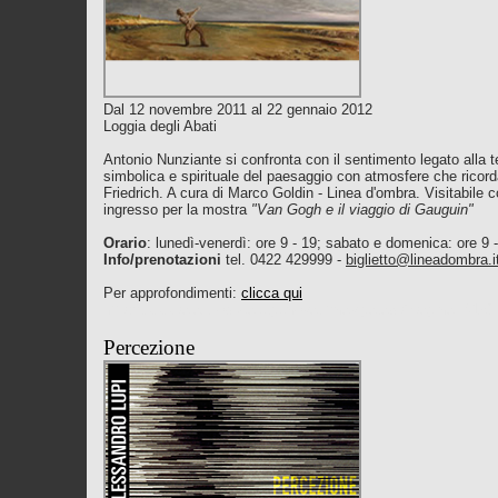
Dal 12 novembre 2011 al 22 gennaio 2012
Loggia degli Abati
Antonio Nunziante si confronta con il sentimento legato alla 
simbolica e spirituale del paesaggio con atmosfere che ricor
Friedrich. A cura di Marco Goldin - Linea d'ombra. Visitabile con
ingresso per la mostra
"Van Gogh e il viaggio di Gauguin"
Orario
: lunedì-venerdì: ore 9 - 19; sabato e domenica: ore 9 
Info/prenotazioni
tel. 0422 429999 -
biglietto@lineadombra.i
Per approfondimenti:
clicca qui
http://www.palazzoducale.genova.it/naviga.asp?pagina=4156
Percezione