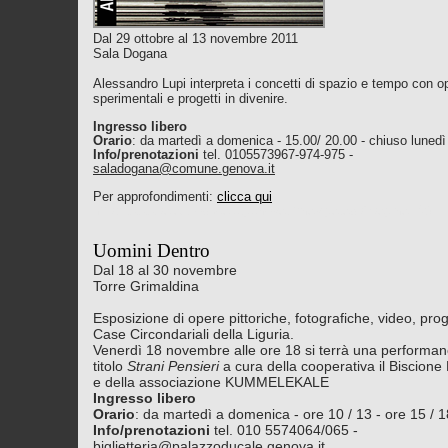
Dal 29 ottobre al 13 novembre 2011
Sala Dogana
Alessandro Lupi interpreta i concetti di spazio e tempo con o
sperimentali e progetti in divenire.
Ingresso libero
Orario
: da martedì a domenica - 15.00/ 20.00 - chiuso lunedì
Info/prenotazioni
tel. 0105573967-974-975 -
saladogana@comune.genova.it
Per approfondimenti:
clicca qui
http://www.palazzoducale.genova.it/naviga.asp?pagina=40
Uomini Dentro
Dal 18 al 30 novembre
Torre Grimaldina
Esposizione di opere pittoriche, fotografiche, video, proge
Case Circondariali della Liguria.
Venerdì 18 novembre alle ore 18 si terrà una performanc
titolo
Strani Pensieri
a cura della cooperativa il Biscione
e della associazione KUMMELEKALE
Ingresso libero
Orario
: da martedì a domenica - ore 10 / 13 - ore 15 / 1
Info/prenotazioni
tel. 010 5574064/065 -
biglietteria@palazzoducale.genova.it