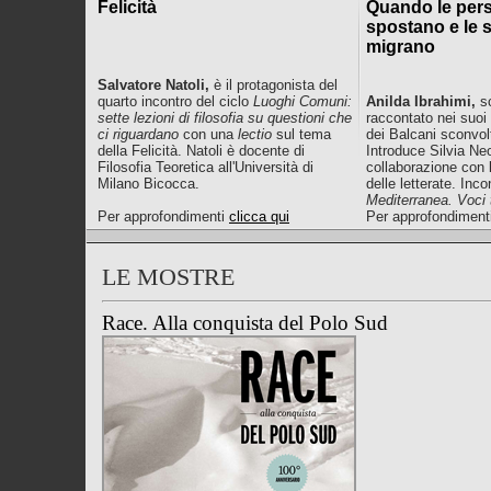
Felicità
Quando le per
spostano e le s
migrano
Salvatore Natoli,
è il protagonista del
quarto incontro del ciclo
Luoghi Comuni:
Anilda Ibrahimi,
s
sette lezioni di filosofia su questioni che
raccontato nei suoi
ci riguardano
con una
lectio
sul tema
dei Balcani sconvolt
della Felicità. Natoli è docente di
Introduce Silvia Ne
Filosofia Teoretica all'Università di
collaborazione con l
Milano Bicocca.
delle letterate. Inco
Mediterranea. Voci 
Per approfondimenti
clicca qui
Per approfondiment
LE MOSTRE
Race. Alla conquista del Polo Sud