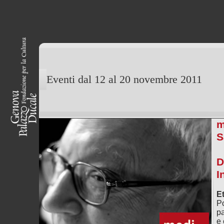
Eventi dal 12 al 20 novembre 2011
m
S
D
I
Et
Po
p
e 