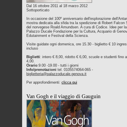
Dal 16 ottobre 2011 al 18 marzo 2012
Sottoporticato
In occasione del 100º anniversario dell'esplorazione dell'Antar
mostra dedicata alla sfida tra la spedizione di Robert Falcon 
del norvegese Roald Amundsen. A cura di Codice. Idee per la
Palazzo Ducale Fondazione per la Cultura, Acquario di Geno
Edutainment e Festival della Scienza.
Visite guidate ogni domenica, ore 15.30 - biglietto € 10 ingre
incluso
Biglietti
: intero € 8,00, ridotto € 6,00, scuole e studenti fino 
4,00.
Orario
:9.00 -19.00 - tutti i giorni
Info/prenotazioni
tel. 0105574064-065 -
biglietteria@palazzoducale.genova.it
Per approfondimenti:
clicca qui
http://www.palazzoducale.genova.it/naviga.asp?pagina=4442
Van Gogh e il viaggio di Gauguin