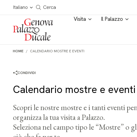
Salta al contenuto
Cerca in tutto il sito
Italiano
Cerca
Visita
Il Palazzo
HOME
CALENDARIO MOSTRE E EVENTI
CONDIVIDI
Calendario mostre e eventi
Scopri le nostre mostre e i tanti eventi pens
organizza la tua visita a Palazzo.
Seleziona nel campo tipo le “Mostre” o gl
ciò che fa per te