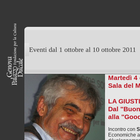
Eventi dal 1 ottobre al 10 ottobre 2011
Martedì 4 
Sala del 
LA GIUSTI
Dal "Buon
alla "Goo
Incontro con
S
Economiche all´