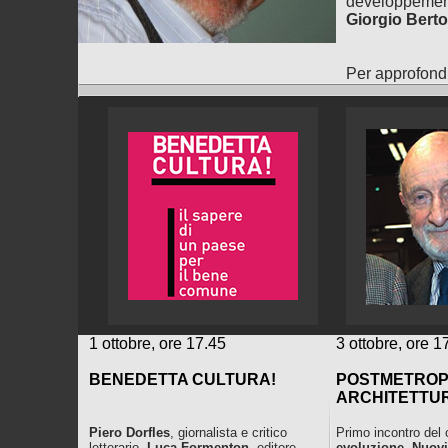
développement 
Giorgio Berto
Per approfond
1 ottobre, ore 17.45
3 ottobre, ore 1
BENEDETTA CULTURA!
POSTMETROP
ARCHITETTU
Piero Dorfles
, giornalista e critico
Primo incontro del 
letterario,
Luca Formenton
, editore,
evoluzione. Nuovi 