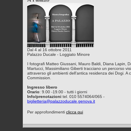
Dal 4 al 16 ottobre 2011
Palazzo Ducale - Loggiato Minore
I fotografi Matteo Giussani, Mauro Baldi, Diana Lapin, 
Martucci, Massimiliano Giberti tracciano un percorso vis
attraverso gli ambienti dell'antica residenza dei Dogi. A c
Commission.
Ingresso libero
Orario
: 9.00 -19.00 - tutti i giorni
Info/prenotazioni
tel. 010 5574064/065 -
biglietteria@palazzoducale.genova.it
Per approfondimenti
clicca qui
http://www.palazzoducale.genova.it/naviga.asp?pagina
http:/www.gg6.comune.genova.it/dogana