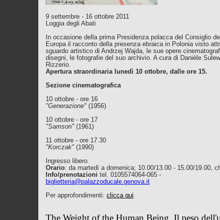
9 settembre - 16 ottobre 2011
Loggia degli Abati
In occasione della prima Presidenza polacca del Consiglio de
Europa il racconto della presenza ebraica in Polonia visto att
sguardo artistico di Andrzej Wajda, le sue opere cinematograf
disegni, le fotografie del suo archivio. A cura di Danièle Sulew
Rizzerio.
Apertura straordinaria lunedì 10 ottobre, dalle ore 15.
Sezione cinematografica
10 ottobre - ore 16
"Generazione"
(1956)
10 ottobre - ore 17
"Samson"
(1961)
11 ottobre - ore 17.30
"Korczak"
(1990)
Ingresso libero
Orario
: da martedì a domenica; 10.00/13.00 - 15.00/19.00, c
Info/prenotazioni
tel. 0105574064-065 -
biglietteria@palazzoducale.genova.it
Per approfondimenti:
clicca qui
http://www.pazzoducale.genova.it/naviga.asp
?pagina=4749
The Weight of the Human Being. Il peso dell'