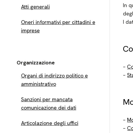
In q
Atti generali
degl
I da
Oneri informativi per cittadini e
imprese
Co
Organizzazione
–
Co
–
St
Organi di indirizzo politico e
amministrativo
Sanzioni per mancata
Mo
comunicazione dei dati
–
Mo
Articolazione degli uffici
–
Co