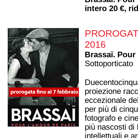
intero 20 €, ri
PROROGATA f
2016
Brassaï. Pour
Sottoporticato
Duecentocinqua
proiezione racc
eccezionale de
per più di cinqu
fotografo e cin
più nascosti di 
intellettuali e 