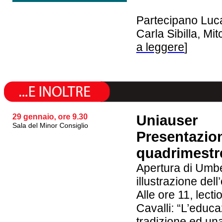
Partecipano Luca
Carla Sibilla, Mi
a leggere
]
29 gennaio, ore 9.30
Uniauser
Sala del Minor Consiglio
Presentazione
quadrimestr
Apertura di Umbe
illustrazione dell
Alle ore 11, lect
Cavalli: “L’educ
tradizione ed una