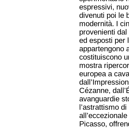
espressivi, nuov
divenuti poi le 
modernità. I c
provenienti dal 
ed esposti per l
appartengono a
costituiscono u
mostra ripercorr
europea a cava
dall’Impressio
Cézanne, dall’É
avanguardie sto
l’astrattismo d
all’eccezionale 
Picasso, offre