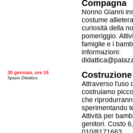
Compagna
Nonno Gianni in
costume allieter
curiosità della no
pomeriggio. Attiv
famiglie e i bambi
informazioni:
didattica@palaz
30 gennaio, ore 16
Costruzione
Spazio Didattico
Attraverso l'uso d
costruiamo piccol
che riprodurrann
sperimentando te
Attività per bambi
genitori. Costo 6,
010/8171663,