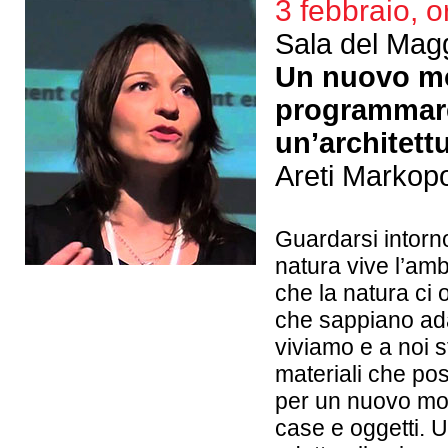
3 febbraio, o
Sala del Magg
Un nuovo mo
programmare 
un’architett
Areti Markop
Guardarsi intorn
natura vive l’amb
che la natura ci 
che sappiano ada
viviamo e a noi s
materiali che p
per un nuovo mod
case e oggetti. U