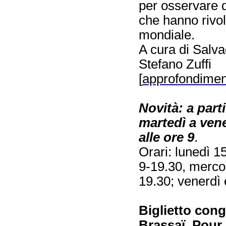
per osservare d
che hanno rivol
mondiale.
A cura di Salv
Stefano Zuffi
[
approfondimen
Novità: a parti
martedì a vene
alle ore 9
.
Orari: lunedì 1
9-19.30, merco
19.30; venerdì 
Biglietto con
Brassaï. Pour 