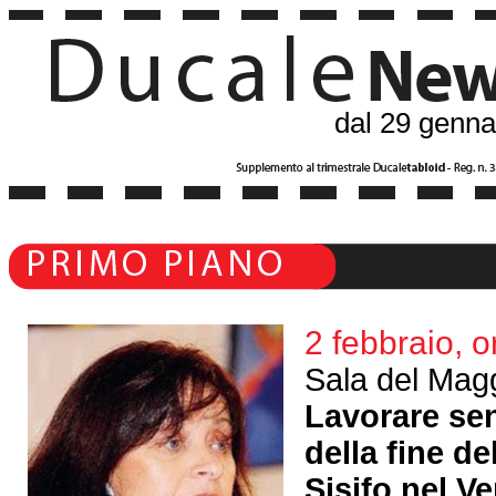
dal 29 gennai
2 febbraio, o
Sala del Magg
Lavorare sen
della fine de
Sisifo nel V