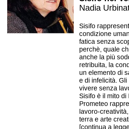
Nadia Urbinat
Sisifo rappresen
condizione umana
fatica senza scop
perchè, quale che
anche la più sod
retribuita, la co
un elemento di sa
e di infelicità. 
vivere senza lav
Sisifo è il mito d
Prometeo rapprese
lavoro-creatività,
terra e arte crea
[
continua a legg