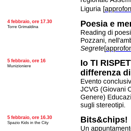
Liguria
[
approfon
4 febbraio, ore 17.30
Poesia e me
Torre Grimaldina
Reading di poesi
Pozzani, nell'amb
Segrete
[
approfo
5 febbraio, ore 16
Io TI RISPET
Munizioniere
differenza d
Evento conclusi
JCVG (Giovani Co
Genere) Educazio
sugli stereotipi.
5 febbraio, ore 16.30
Bits&chips!
Spazio Kids in the City
Un appuntamento