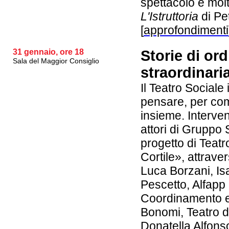
spettacolo è molt
L'Istruttoria
di Pe
[
approfondimenti
31 gennaio, ore 18
Storie di ord
Sala del Maggior Consiglio
straordinari
Il Teatro Sociale 
pensare, per com
insieme. Interve
attori di Gruppo S
progetto di Teatr
Cortile», attrave
Luca Borzani, Is
Pescetto, Alfapp
Coordinamento e
Bonomi, Teatro d
Donatella Alfons