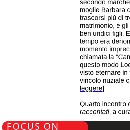
secondo marches
moglie Barbara 
trascorsi più di t
matrimonio, e gli
ben undici figli. 
tempo era denomi
momento imprecis
chiamata la “Cam
questo modo Lod
visto eternare in
vincolo nuziale ch
leggere
]
Quarto incontro 
raccontati
, a cur