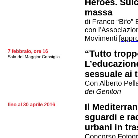
Heroes. Suic
massa
di Franco “Bifo” 
con l’Associazio
Movimenti
[
appro
7 febbraio, ore 16
“Tutto trop
Sala del Maggior Consiglio
L’educazione
sessuale ai 
Con Alberto Pella
dei Genitori
fino al 30 aprile 2016
Il Mediterra
sguardi e ra
urbani in tr
Concorso Fotogra