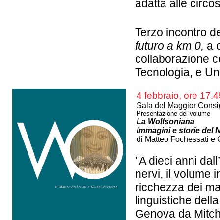
adatta alle circ
Terzo incontro de
futuro a km 0,
a 
collaborazione con
Tecnologia, e Un
4 febbraio, ore 17.4
Sala del Maggior Consi
Presentazione del volume
La Wolfsoniana
Immagini e storie del
di Matteo Fochessati e
"A dieci anni dal
nervi, il volume i
ricchezza dei mat
linguistiche dell
Genova da Mitche