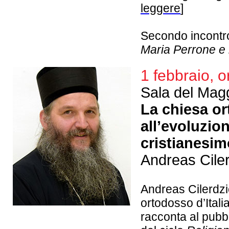
leggere
]
Secondo incontro
Maria Perrone e i
1 febbraio, o
Sala del Magg
La chiesa or
all’evoluzion
cristianesim
Andreas Cile
Andreas Cilerdzi
ortodosso d’Itali
racconta al pubbl