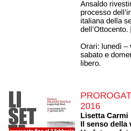
Ansaldo rivesti
processo dell’i
italiana della 
dell’Ottocento. 
Orari: lunedì –
sabato e domen
libero.
PROROGATA f
2016
Lisetta Carmi
Il senso della 