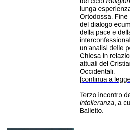
del ciclo
Religion
lunga esperienza
Ortodossa. Fine
del dialogo ecume
della pace e del
interconfessional
un'analisi delle 
Chiesa in relazio
attuali del Crist
Occidentali.
[
continua a legg
Terzo incontro de
intolleranza
, a c
Balletto.