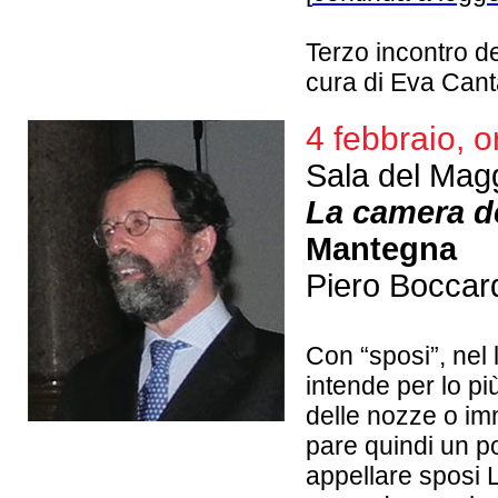
Terzo incontro de
cura di Eva Cant
4 febbraio, o
Sala del Magg
La camera d
Mantegna
Piero Boccar
Con “sposi”, nel 
intende per lo p
delle nozze o im
pare quindi un po
appellare sposi