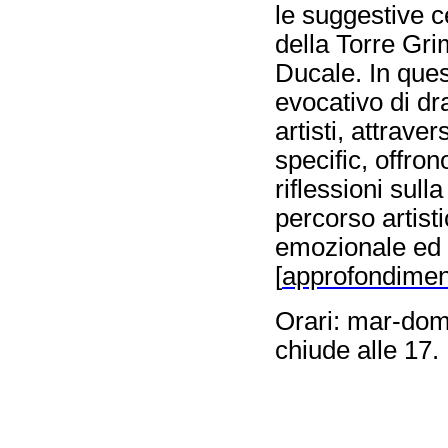
le suggestive c
della Torre Gri
Ducale. In ques
evocativo di dr
artisti, attraver
specific, offron
riflessioni sul
percorso artisti
emozionale ed 
[
approfondimen
Orari: mar-dom 
chiude alle 17.