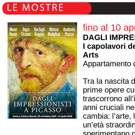
fino al 10 ap
DAGLI IMPRE
I capolavori de
Arts
Appartamento 
Tra la nascita 
prime opere cu
trascorrono all’i
anni cruciali ne
cambia: l’arte, 
un’età straordi
sperimentano n