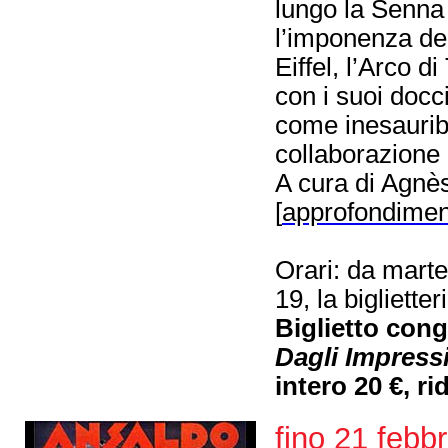
lungo la Senna
l’imponenza de
Eiffel, l’Arco 
con i suoi docc
come inesauribi
collaborazione 
A cura di Agnè
[
approfondimen
Orari: da mart
19, la bigliette
Biglietto con
Dagli Impressi
intero 20 €, ri
fino 21 febb