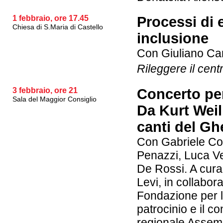
1 febbraio, ore 17.45
Processi di 
Chiesa di S.Maria di Castello
inclusione
Con Giuliano Carl
Rileggere il cent
3 febbraio, ore 21
Concerto pe
Sala del Maggior Consiglio
Da Kurt Weill
canti del Gh
Con Gabriele Co
Penazzi, Luca Ve
De Rossi. A cura
Levi, in collabo
Fondazione per la
patrocinio e il co
regionale Assemb