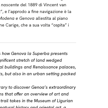
a nascente
del 1889 di Vincent van
”, e l’approdo a fine navigazione è la
ra Modena e Genova
allestita al piano
e Carige, che a sua volta “ospita” i
is how Genova la Superba presents
agnificent stretch of land wedged
val buildings and Renaissance palaces,
s, but also in an urban setting packed
nerary to discover Genoa’s extraordinary
ns that offer an overview of art and
trail takes in the Museum of Ligurian
tural history and oriental art, a