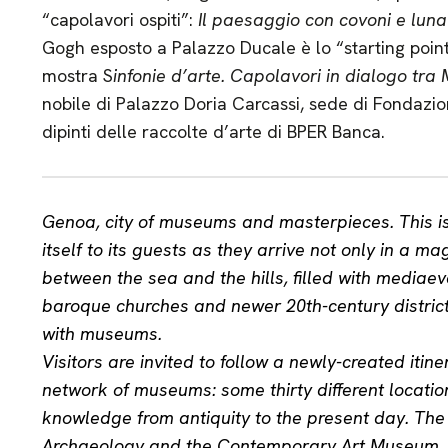
“capolavori ospiti”:
Il paesaggio con covoni e lun
Gogh esposto a Palazzo Ducale è lo “starting point
mostra S
infonie d’arte. Capolavori in dialogo t
nobile di Palazzo Doria Carcassi, sede di Fondazion
dipinti delle raccolte d’arte di BPER Banca.
Genoa, city of museums and masterpieces. This 
itself to its guests as they arrive not only in a m
between the sea and the hills, filled with mediae
baroque churches and newer 20th-century district
with museums.
Visitors are invited to follow a newly-created iti
network of museums: some thirty different locatio
knowledge from antiquity to the present day. The 
Archaeology and the Contemporary Art Museum, na