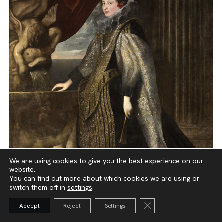
We are using cookies to give you the best experience on our
21 – Musei Nazionali di Genova,
website.
You can find out more about which cookies we are using or
Palazzo Reale
switch them off in
settings
.
Close GDPR Cookie Ba
Accept
Reject
Settings
Ritratto di Caterina Balbi Durazzo di Antoon van Dyck