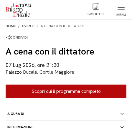
Salta al contenuto
BIGLIETTI
MENU
HOME
EVENTI
A CENA CON IL DITTATORE
CONDIVIDI
A cena con il dittatore
07 Lug 2026, ore 21:30
Palazzo Ducale, Cortile Maggiore
Scopri qui il programma completo
A CURA DI
INFORMAZIONI