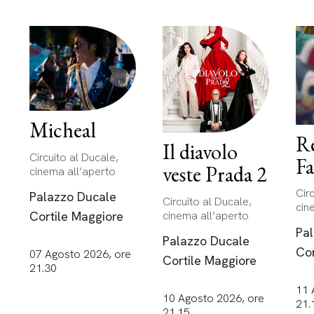
Micheal
R
Il diavolo
Circuito al Ducale,
F
veste Prada 2
cinema all’aperto
Cir
Palazzo Ducale
Circuito al Ducale,
cin
Cortile Maggiore
cinema all’aperto
Pa
Palazzo Ducale
Cor
07 Agosto 2026, ore
Cortile Maggiore
21.30
11 
10 Agosto 2026, ore
21.
21.15