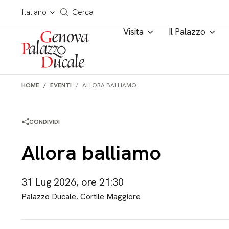
Salta al contenuto
Cerca in tutto il sito
Italiano
Cerca
Visita
Il Palazzo
HOME
EVENTI
ALLORA BALLIAMO
CONDIVIDI
Allora balliamo
31 Lug 2026, ore 21:30
Palazzo Ducale, Cortile Maggiore