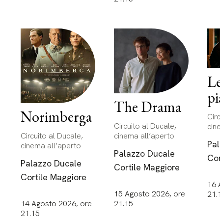
Le
pi
The Drama
Norimberga
Cir
Circuito al Ducale,
cin
cinema all’aperto
Circuito al Ducale,
Pa
cinema all’aperto
Palazzo Ducale
Cor
Palazzo Ducale
Cortile Maggiore
Cortile Maggiore
16 
15 Agosto 2026, ore
21.
21.15
14 Agosto 2026, ore
21.15