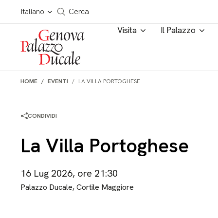
Salta al contenuto
Cerca in tutto il sito
Italiano
Cerca
Visita
Il Palazzo
HOME
EVENTI
LA VILLA PORTOGHESE
CONDIVIDI
La Villa Portoghese
16 Lug 2026, ore 21:30
Palazzo Ducale, Cortile Maggiore