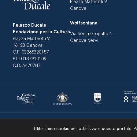
Piazza Matteotti 9
Genova
Wolfsoniana
Palazzo Ducale
Fondazione per la Cultura
Via Serra Gropallo 4
Piazza Matteotti 9
Genova Nervi
16123 Genova
C.F. 03288320157
P.I. 03137910109
C.D. A4707H7
Dichiarazione di accessibilità
Amministrazione Trasparente
Mappa del sito
Utilizziamo cookie per ottimizzare questo portale. P