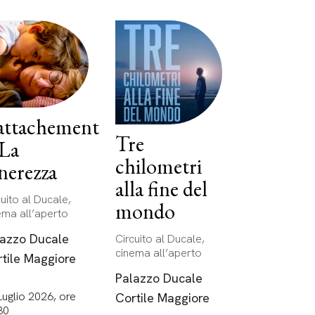
attachement
Tre
 La
chilometri
nerezza
alla fine del
cuito al Ducale,
mondo
ema all’aperto
lazzo Ducale
Circuito al Ducale,
cinema all’aperto
tile Maggiore
Palazzo Ducale
Luglio 2026, ore
Cortile Maggiore
30