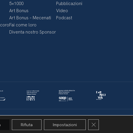
5×1000
Pubblicazioni
Art Bonus
Video
Art Bonus – Mecenati
Podcast
ecoro
Fai come loro
Diventa nostro Sponsor
Politica della privacy & Cookies
Policy social media
Close GDPR Cookie 
a
Rifiuta
Impostazioni