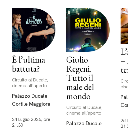
L’
È l’ultima
Giulio
–
battuta?
Regeni.
te
Tutto il
Circuito al Ducale,
Cir
male del
cinema all’aperto
cin
mondo
Palazzo Ducale
Pa
Cortile Maggiore
Cor
Circuito al Ducale,
cinema all’aperto
24 Luglio 2026, ore
28 
Palazzo Ducale
21.30
21.