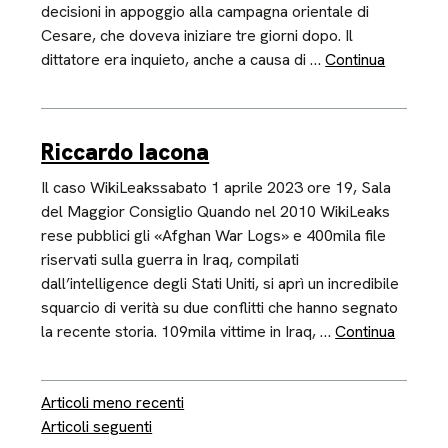
decisioni in appoggio alla campagna orientale di
Cesare, che doveva iniziare tre giorni dopo. Il
dittatore era inquieto, anche a causa di …
Continua
Riccardo Iacona
Il caso WikiLeakssabato 1 aprile 2023 ore 19, Sala
del Maggior Consiglio Quando nel 2010 WikiLeaks
rese pubblici gli «Afghan War Logs» e 400mila file
riservati sulla guerra in Iraq, compilati
dall’intelligence degli Stati Uniti, si aprì un incredibile
squarcio di verità su due conflitti che hanno segnato
la recente storia. 109mila vittime in Iraq, …
Continua
Navigazione articoli
Articoli meno recenti
Articoli seguenti