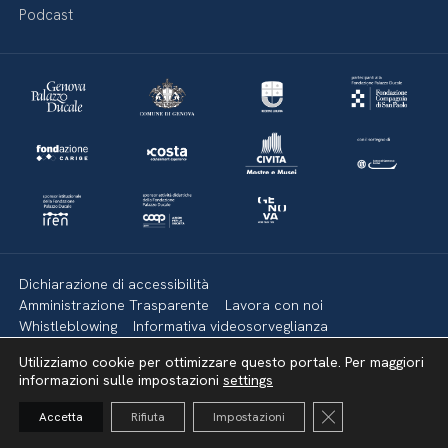
Podcast
Dichiarazione di accessibilità
Amministrazione Trasparente
Lavora con noi
Whistleblowing
Informativa videosorveglianza
Politica della privacy & Cookies
Policy social media
Utilizziamo cookie per ottimizzare questo portale. Per maggiori
Mappa del sito
informazioni sulle impostazioni
settings
Close GDPR Cooki
Accetta
Rifiuta
Impostazioni
Torna su