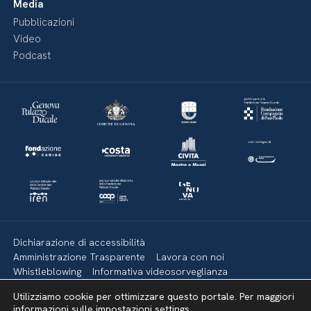
Media
Pubblicazioni
Video
Podcast
Dichiarazione di accessibilità
Amministrazione Trasparente
Lavora con noi
Whistleblowing
Informativa videosorveglianza
Politica della privacy & Cookies
Policy social media
Utilizziamo cookie per ottimizzare questo portale. Per maggiori
Mappa del sito
informazioni sulle impostazioni
settings