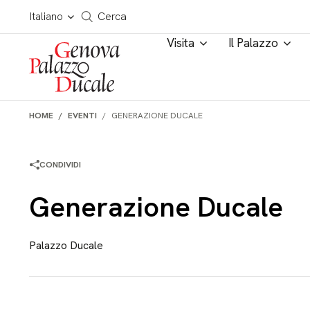
Salta al contenuto
Cerca in tutto il sito
Italiano
Cerca
Visita
Il Palazzo
HOME
EVENTI
GENERAZIONE DUCALE
CONDIVIDI
Generazione Ducale
Palazzo Ducale