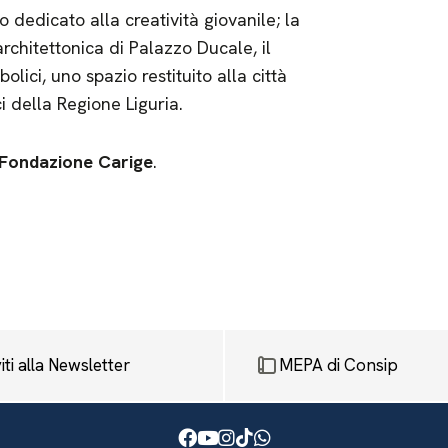
dedicato alla creatività giovanile; la
chitettonica di Palazzo Ducale, il
olici, uno spazio restituito alla città
i della Regione Liguria.
i Fondazione Carige
.
viti alla Newsletter
MEPA di Consip
Facebook
Youtube
Instagram
TikTok
WhatsApp