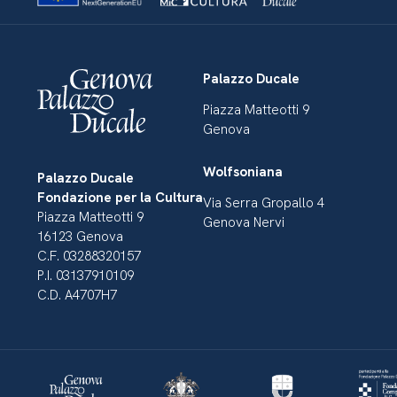
Palazzo Ducale
Piazza Matteotti 9
Genova
Wolfsoniana
Palazzo Ducale
Fondazione per la Cultura
Via Serra Gropallo 4
Piazza Matteotti 9
Genova Nervi
16123 Genova
C.F. 03288320157
P.I. 03137910109
C.D. A4707H7