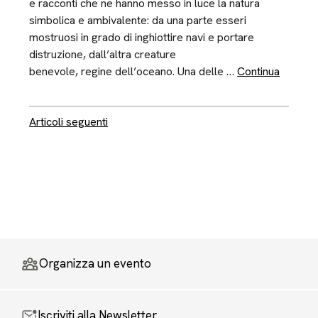
e racconti che ne hanno messo in luce la natura
simbolica e ambivalente: da una parte esseri
mostruosi in grado di inghiottire navi e portare
distruzione, dall’altra creature
benevole, regine dell’oceano. Una delle …
Continua
Navigazione articoli
Articoli seguenti
Organizza un evento
Iscriviti alla Newsletter