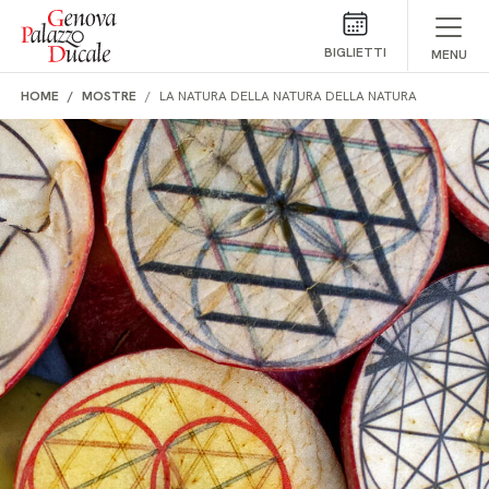
Salta al contenuto
BIGLIETTI
MENU
HOME
MOSTRE
LA NATURA DELLA NATURA DELLA NATURA