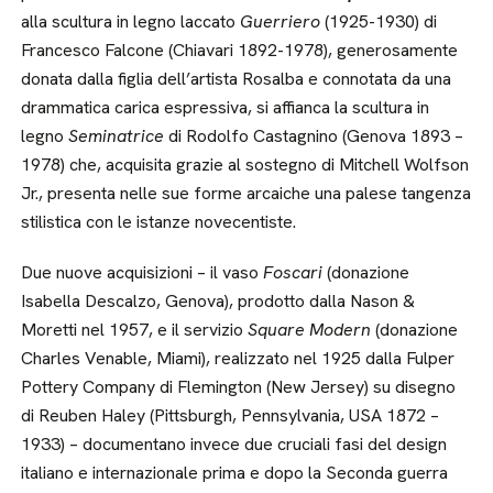
alla scultura in legno laccato
Guerriero
(1925-1930) di
Francesco Falcone (Chiavari 1892-1978), generosamente
donata dalla figlia dell’artista Rosalba e connotata da una
drammatica carica espressiva, si affianca la scultura in
legno
Seminatrice
di Rodolfo Castagnino (Genova 1893 –
1978) che, acquisita grazie al sostegno di Mitchell Wolfson
Jr., presenta nelle sue forme arcaiche una palese tangenza
stilistica con le istanze novecentiste.
Due nuove acquisizioni – il vaso
Foscari
(donazione
Isabella Descalzo, Genova), prodotto dalla Nason &
Moretti nel 1957, e il servizio
Square Modern
(donazione
Charles Venable, Miami), realizzato nel 1925 dalla Fulper
Pottery Company di Flemington (New Jersey) su disegno
di Reuben Haley (Pittsburgh, Pennsylvania, USA 1872 –
1933) – documentano invece due cruciali fasi del design
italiano e internazionale prima e dopo la Seconda guerra