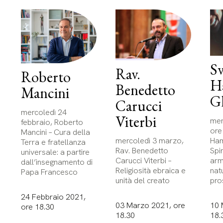
S
Rav.
Roberto
H
Benedetto
Mancini
Gh
Carucci
mercoledì 24
Viterbi
mer
febbraio, Roberto
ore
Mancini – Cura della
Ham
mercoledì 3 marzo,
Terra e fratellanza
Spi
Rav. Benedetto
universale: a partire
arm
Carucci Viterbi –
dall’insegnamento di
nat
Religiosità ebraica e
Papa Francesco
pro
unità del creato
24 Febbraio 2021,
10 
03 Marzo 2021, ore
ore 18.30
18.
18.30