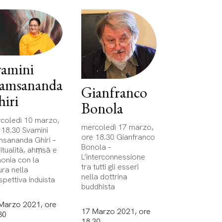
vamini
amsananda
Gianfranco
iri
Bonola
coledì 10 marzo,
mercoledì 17 marzo,
 18.30 Svamini
ore 18.30 Gianfranco
sananda Ghiri –
Bonola –
ritualità, ahṃsā e
L’interconnessione
onia con la
tra tutti gli esseri
ura nella
nella dottrina
spettiva induista
buddhista
Marzo 2021, ore
17 Marzo 2021, ore
30
18.30