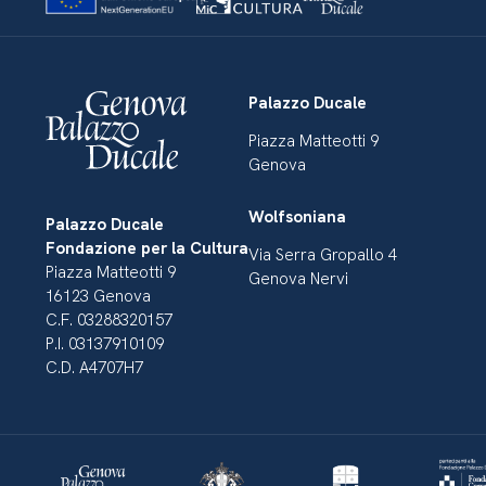
Palazzo Ducale
Piazza Matteotti 9
Genova
Wolfsoniana
Palazzo Ducale
Fondazione per la Cultura
Via Serra Gropallo 4
Piazza Matteotti 9
Genova Nervi
16123 Genova
C.F. 03288320157
P.I. 03137910109
C.D. A4707H7