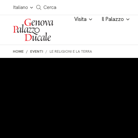
Salta al contenuto
Cerca in tutto il sito
Italiano
Cerca
Visita
Il Palazzo
HOME
EVENTI
LE RELIGIONI E LA TERRA