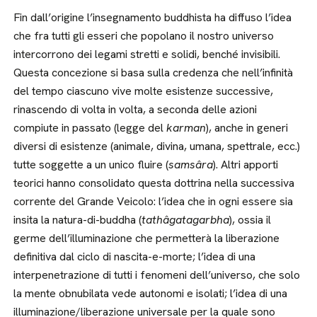
Fin dall’origine l’insegnamento buddhista ha diffuso l’idea
che fra tutti gli esseri che popolano il nostro universo
intercorrono dei legami stretti e solidi, benché invisibili.
Questa concezione si basa sulla credenza che nell’infinità
del tempo ciascuno vive molte esistenze successive,
rinascendo di volta in volta, a seconda delle azioni
compiute in passato (legge del
karman
), anche in generi
diversi di esistenze (animale, divina, umana, spettrale, ecc.)
tutte soggette a un unico fluire (
samsâra
). Altri apporti
teorici hanno consolidato questa dottrina nella successiva
corrente del Grande Veicolo: l’idea che in ogni essere sia
insita la natura-di-buddha (
tathâgatagarbha
), ossia il
germe dell’illuminazione che permetterà la liberazione
definitiva dal ciclo di nascita-e-morte; l’idea di una
interpenetrazione di tutti i fenomeni dell’universo, che solo
la mente obnubilata vede autonomi e isolati; l’idea di una
illuminazione/liberazione universale per la quale sono