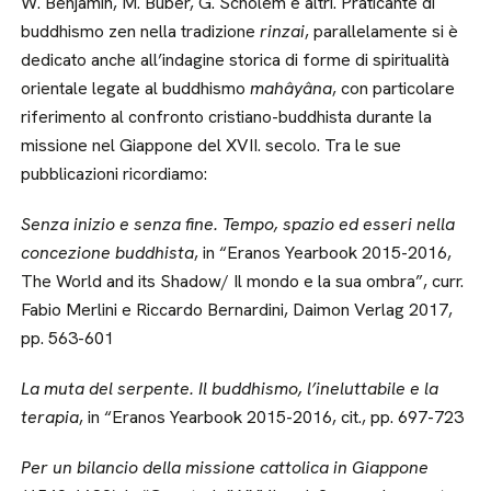
W. Benjamin, M. Buber, G. Scholem e altri. Praticante di
buddhismo zen nella tradizione
rinzai
, parallelamente si è
dedicato anche all’indagine storica di forme di spiritualità
orientale legate al buddhismo
mahâyâna
, con particolare
riferimento al confronto cristiano-buddhista durante la
missione nel Giappone del XVII. secolo. Tra le sue
pubblicazioni ricordiamo:
Senza inizio e senza fine. Tempo, spazio ed esseri nella
concezione buddhista
, in “Eranos Yearbook 2015-2016,
The World and its Shadow/ Il mondo e la sua ombra”, curr.
Fabio Merlini e Riccardo Bernardini, Daimon Verlag 2017,
pp. 563-601
La muta del serpente. Il buddhismo, l’ineluttabile e la
terapia
, in “Eranos Yearbook 2015-2016, cit., pp. 697-723
Per un bilancio della missione cattolica in Giappone