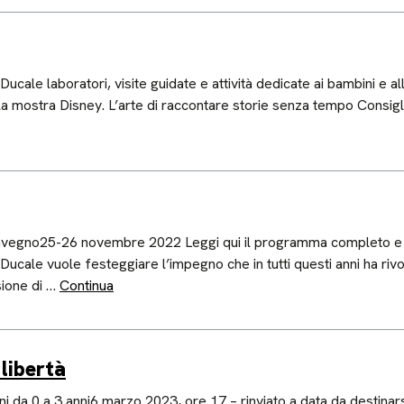
ale laboratori, visite guidate e attività dedicate ai bambini e all
la mostra Disney. L’arte di raccontare storie senza tempo Consigli
nvegno25-26 novembre 2022 Leggi qui il programma completo e rived
Ducale vuole festeggiare l’impegno che in tutti questi anni ha rivo
sione di …
Continua
 libertà
ni da 0 a 3 anni6 marzo 2023, ore 17 – rinviato a data da destinars