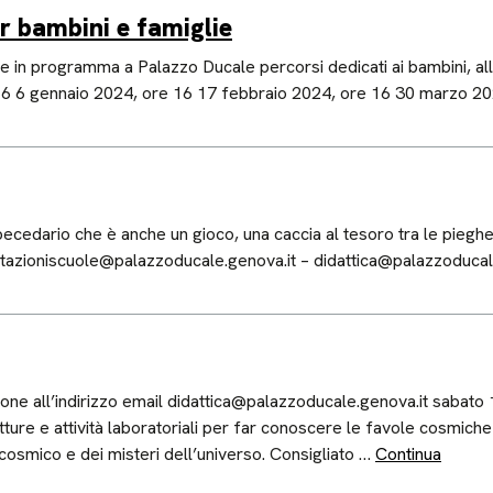
er bambini e famiglie
re in programma a Palazzo Ducale percorsi dedicati ai bambini, al
16 6 gennaio 2024, ore 16 17 febbraio 2024, ore 16 30 marzo 202
edario che è anche un gioco, una caccia al tesoro tra le pieghe d
otazioniscuole@palazzoducale.genova.it – didattica@palazzoduca
zione all’indirizzo email didattica@palazzoducale.genova.it sabato
ure e attività laboratoriali per far conoscere le favole cosmiche
 cosmico e dei misteri dell’universo. Consigliato …
Continua