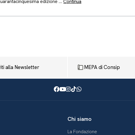
quarantacinquesima edizione …
Continua
viti alla Newsletter
MEPA di Consip
Facebook
Youtube
Instagram
TikTok
WhatsApp
Chi siamo
La Fondazione