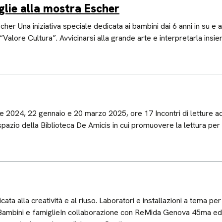
glie alla mostra Escher
er Una iniziativa speciale dedicata ai bambini dai 6 anni in su e al
 “Valore Cultura”. Avvicinarsi alla grande arte e interpretarla insi
e 2024, 22 gennaio e 20 marzo 2025, ore 17 Incontri di letture ad a
spazio della Biblioteca De Amicis in cui promuovere la lettura per
alla creatività e al riuso. Laboratori e installazioni a tema per u
e.Bambini e famiglieIn collaborazione con ReMida Genova 45ma edi