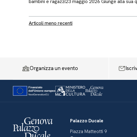
bambini e ragazzi23 maggio 2026 Giunge alla sua 
Navigazione articoli
Articoli meno recenti
Organizza un evento
Iscri
Palazzo Ducale
Piazza Matteotti 9