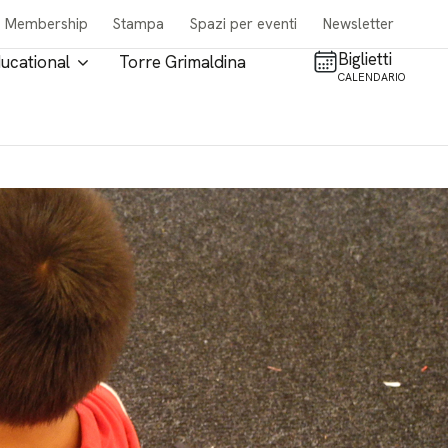
Membership
Stampa
Spazi per eventi
Newsletter
Biglietti
ucational
Torre Grimaldina
CALENDARIO