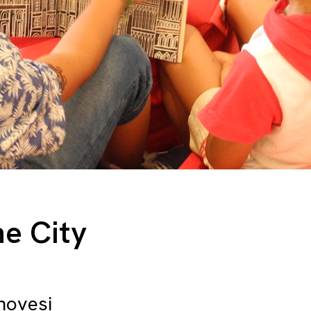
he City
novesi