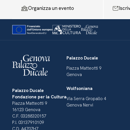
Organizza un evento
Iscri
Palazzo Ducale
Piazza Matteotti 9
Genova
Wolfsoniana
Palazzo Ducale
Fondazione per la Cultura
Via Serra Gropallo 4
Piazza Matteotti 9
Genova Nervi
16123 Genova
C.F. 03288320157
P.I. 03137910109
C.D. A4707H7