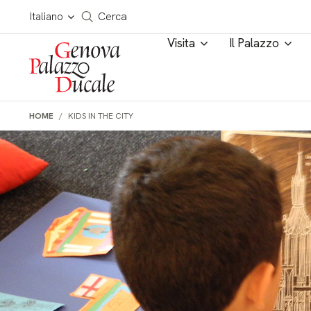
Salta al contenuto
Cerca in tutto il sito
Italiano
Cerca
Visita
Il Palazzo
HOME
KIDS IN THE CITY