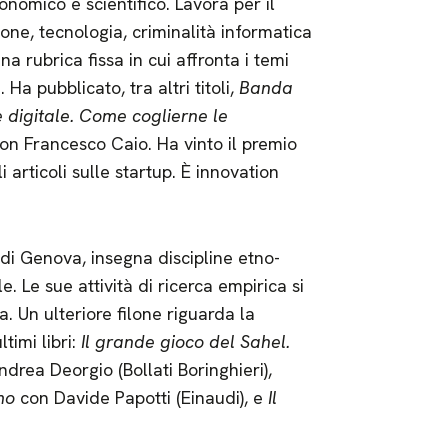
onomico e scientifico. Lavora per il
one, tecnologia, criminalità informatica
una rubrica fissa in cui affronta i temi
Ha pubblicato, tra altri titoli,
Banda
one digitale. Come coglierne le
con Francesco Caio. Ha vinto il premio
 articoli sulle startup. È innovation
 di Genova, insegna discipline etno-
. Le sue attività di ricerca empirica si
ca. Un ulteriore filone riguarda la
timi libri:
Il grande gioco del Sahel.
drea Deorgio (Bollati Boringhieri),
mo
con Davide Papotti (Einaudi), e
Il