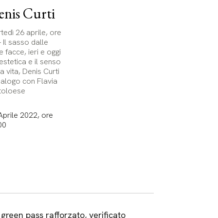
nis Curti
tedì 26 aprile, ore
– Il sasso dalle
e facce, ieri e oggi
 estetica e il senso
a vita, Denis Curti
dialogo con Flavia
oloese
Aprile 2022, ore
00
green pass rafforzato, verificato