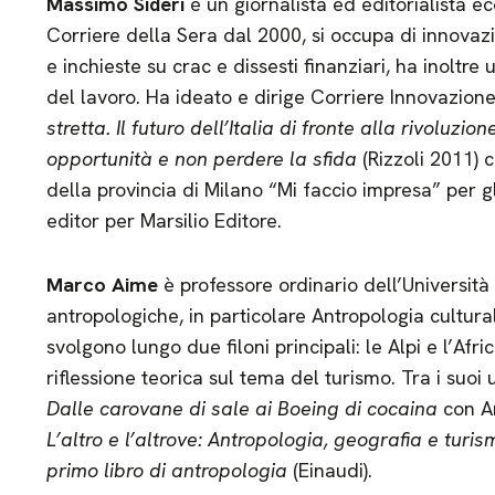
Massimo Sideri
è un giornalista ed editorialista ec
Corriere della Sera dal 2000, si occupa di innovazi
e inchieste su crac e dissesti finanziari, ha inoltre 
del lavoro. Ha ideato e dirige Corriere Innovazione. 
stretta. Il futuro dell’Italia di fronte alla rivoluzi
opportunità e non perdere la sfida
(Rizzoli 2011) 
della provincia di Milano “Mi faccio impresa” per gli
editor per Marsilio Editore.
Marco Aime
è professore ordinario dell’Università
antropologiche, in particolare Antropologia culturale
svolgono lungo due filoni principali: le Alpi e l’Afri
riflessione teorica sul tema del turismo. Tra i suoi ul
Dalle carovane di sale ai Boeing di cocaina
con An
L’altro e l’altrove: Antropologia, geografia e turis
primo libro di antropologia
(Einaudi).