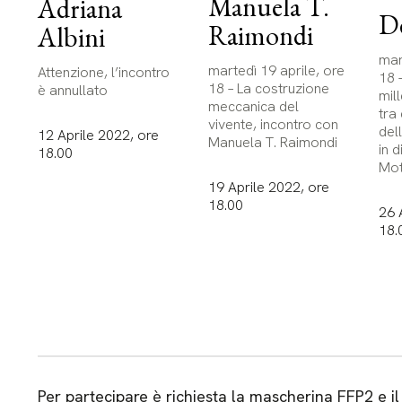
Manuela T.
Adriana
De
Raimondi
Albini
mar
martedì 19 aprile, ore
Attenzione, l’incontro
18 
18 – La costruzione
è annullato
mill
meccanica del
tra
vivente, incontro con
dell
12 Aprile 2022, ore
Manuela T. Raimondi
in 
18.00
Mot
19 Aprile 2022, ore
18.00
26 
18.
Per partecipare è richiesta la mascherina FFP2 e il 