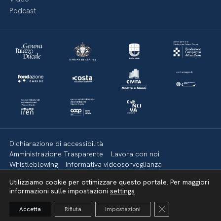
Podcast
Dichiarazione di accessibilità
Amministrazione Trasparente
Lavora con noi
Whistleblowing
Informativa videosorveglianza
Politica della privacy & Cookies
Policy social media
Utilizziamo cookie per ottimizzare questo portale. Per maggiori
Mappa del sito
informazioni sulle impostazioni
settings
Close GDPR Cooki
Accetta
Rifiuta
Impostazioni
Torna su