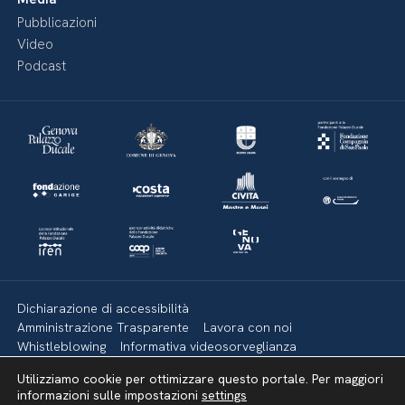
Pubblicazioni
Video
Podcast
Dichiarazione di accessibilità
Amministrazione Trasparente
Lavora con noi
Whistleblowing
Informativa videosorveglianza
Politica della privacy & Cookies
Policy social media
Utilizziamo cookie per ottimizzare questo portale. Per maggiori
Mappa del sito
informazioni sulle impostazioni
settings