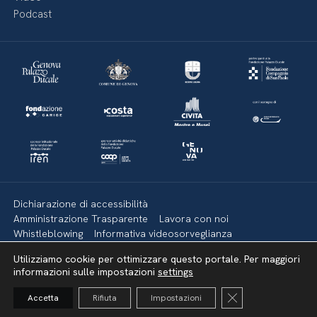
Podcast
Dichiarazione di accessibilità
Amministrazione Trasparente
Lavora con noi
Whistleblowing
Informativa videosorveglianza
Politica della privacy & Cookies
Policy social media
Utilizziamo cookie per ottimizzare questo portale. Per maggiori
Mappa del sito
informazioni sulle impostazioni
settings
Close GDPR Cooki
Accetta
Rifiuta
Impostazioni
Torna su