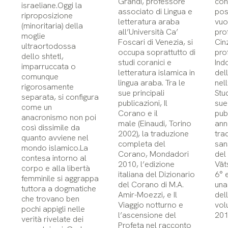
Grandi, professore
con
israeliane.Oggi la
associato di Lingua e
pos
riproposizione
letteratura araba
vuoi
(minoritaria) della
all’Università Ca’
pro
moglie
Foscari di Venezia, si
Cinz
ultraortodossa
occupa soprattutto di
pro
dello shtetl,
studi coranici e
Ind
imparruccata o
letteratura islamica in
dell
comunque
lingua araba. Tra le
nell
rigorosamente
sue principali
Stud
separata, si configura
publicazioni, Il
sue
come un
Corano e il
pub
anacronismo non poi
male (Einaudi, Torino
ann
così dissimile da
2002), la traduzione
tra
quanto avviene nel
completa del
sans
mondo islamico.La
Corano, Mondadori
del
contesa intorno al
2010, l’edizione
Vāt
corpo e alla libertà
italiana del Dizionario
6° 
femminile si aggrappa
del Corano di M.A.
una
tuttora a dogmatiche
Amir-Moezzi, e Il
dell
che trovano ben
Viaggio notturno e
vol
pochi appigli nelle
l’ascensione del
201
verità rivelate dei
Profeta nel racconto