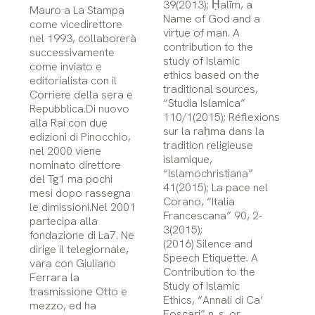
39(2013); Ḥalīm, a
Mauro a La Stampa
Name of God and a
come vicedirettore
virtue of man. A
nel 1993, collaborerà
contribution to the
successivamente
study of Islamic
come inviato e
ethics based on the
editorialista con il
traditional sources,
Corriere della sera e
“Studia Islamica”
Repubblica.Di nuovo
110/1(2015); Réflexions
alla Rai con due
sur la raḥma dans la
edizioni di Pinocchio,
tradition religieuse
nel 2000 viene
islamique,
nominato direttore
“Islamochristiana”
del Tg1 ma pochi
41(2015); La pace nel
mesi dopo rassegna
Corano, “Italia
le dimissioni.Nel 2001
Francescana” 90, 2-
partecipa alla
3(2015);
fondazione di La7. Ne
(2016) Silence and
dirige il telegiornale,
Speech Etiquette. A
vara con Giuliano
Contribution to the
Ferrara la
Study of Islamic
trasmissione Otto e
Ethics, “Annali di Ca’
mezzo, ed ha
Foscari” n. s. or.