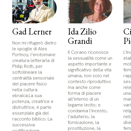
Gad Lerner
Ida Zilio
Ci
Grandi
Pi
Non mi rifugerò dietro
le spoglie di Alex
Il Corano riconosce
L’In
Portnoy, l’erotomane
la sessualità come un
ela
creatura letteraria di
aspetto importante e
mol
Philip Roth, per
significativo della vita
fem
sottolineare la
umana, non solo nel
rap
centralità sensoriale
contesto riproduttivo
ses
del piacere fisico
ma anche come
rel
nella cultura
forma di piacere
una
ebraica.La sua
all’interno di un
mar
potenza, creatrice e
legame lecito; e
var
distruttrice, è parte
condanna l’incesto,
rel
essenziale già del
l’adulterio, la
nel
racconto biblico. La
fornicazione, la
div
successiva
prostituzione, la
fem
codificazione