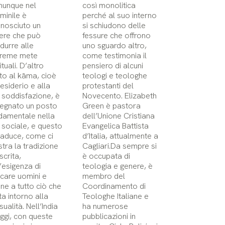
unque nel
così monolitica
minile è
perché al suo interno
onosciuto un
si schiudono delle
ere che può
fessure che offrono
durre alle
uno sguardo altro,
reme mete
come testimonia il
ituali. D’altro
pensiero di alcuni
to al kāma, cioè
teologi e teologhe
desiderio e alla
protestanti del
 soddisfazione, è
Novecento. Elizabeth
egnato un posto
Green è pastora
damentale nella
dell’Unione Cristiana
a sociale, e questo
Evangelica Battista
traduce, come ci
d’Italia, attualmente a
tra la tradizione
Cagliari.Da sempre si
scrita,
è occupata di
l’esigenza di
teologia e genere, è
care uomini e
membro del
ne a tutto ciò che
Coordinamento di
ta intorno alla
Teologhe Italiane e
ualità. Nell’India
ha numerose
oggi, con queste
pubblicazioni in