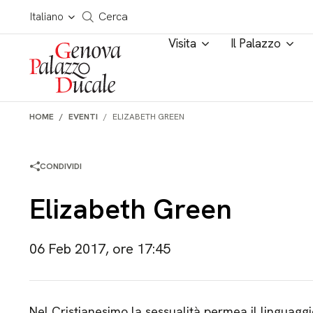
Salta al contenuto
Cerca in tutto il sito
Italiano
Cerca
Visita
Il Palazzo
HOME
EVENTI
ELIZABETH GREEN
CONDIVIDI
Elizabeth Green
06 Feb 2017, ore 17:45
Nel Cristianesimo la sessualità permea il linguaggio