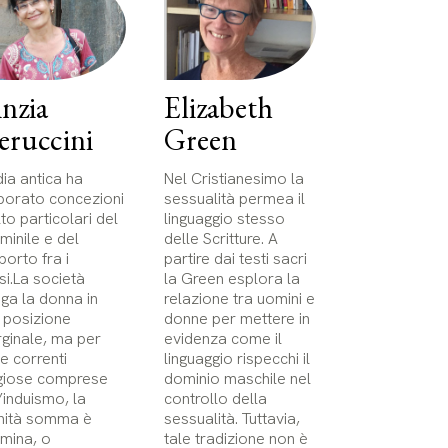
nzia
Elizabeth
eruccini
Green
dia antica ha
Nel Cristianesimo la
borato concezioni
sessualità permea il
to particolari del
linguaggio stesso
minile e del
delle Scritture. A
porto fra i
partire dai testi sacri
si.La società
la Green esplora la
ega la donna in
relazione tra uomini e
 posizione
donne per mettere in
ginale, ma per
evidenza come il
ie correnti
linguaggio rispecchi il
igiose comprese
dominio maschile nel
l’induismo, la
controllo della
inità somma è
sessualità. Tuttavia,
mina, o
tale tradizione non è