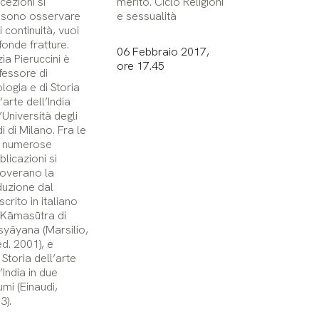
cezioni si
merito. Ciclo Religioni
sono osservare
e sessualità
 continuità, vuoi
fonde fratture.
06 Febbraio 2017,
ia Pieruccini è
ore 17.45
fessore di
ologia e di Storia
’arte dell’India
’Università degli
i di Milano. Fra le
 numerose
blicazioni si
overano la
duzione dal
crito in italiano
 Kāmasūtra di
syāyana (Marsilio,
ed. 2001), e
 Storia dell’arte
’India in due
umi (Einaudi,
3).