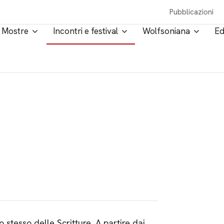
Pubblicazioni
Mostre
Incontri e festival
Wolfsoniana
Ed
 stesso delle Scritture. A partire dai