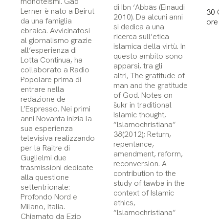
monoteismi. Gad
di Ibn ‘Abbās (Einaudi
Lerner è nato a Beirut
30 
2010). Da alcuni anni
da una famiglia
ore
si dedica a una
ebraica. Avvicinatosi
ricerca sull’etica
al giornalismo grazie
islamica della virtù. In
all’esperienza di
questo ambito sono
Lotta Continua, ha
apparsi, tra gli
collaborato a Radio
altri, The gratitude of
Popolare prima di
man and the gratitude
entrare nella
of God. Notes on
redazione de
šukr in traditional
L’Espresso. Nei primi
Islamic thought,
anni Novanta inizia la
“Islamochristiana”
sua esperienza
38(2012); Return,
televisiva realizzando
repentance,
per la Raitre di
amendment, reform,
Guglielmi due
reconversion. A
trasmissioni dedicate
contribution to the
alla questione
study of tawba in the
settentrionale:
context of Islamic
Profondo Nord e
ethics,
Milano, Italia.
“Islamochristiana”
Chiamato da Ezio