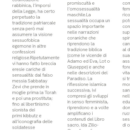
promiscuità e
com
rabbinica, l’imporsi
l’omosessualità
fem
della Legge, ha certo
maschile.La
ric
perpetuato la
sessualità occupa un
pot
tradizione patriarcale
spazio importante
con
senza però mai
nelle narrazioni
sup
assumere la visione
coraniche che
spir
sessuofobica
riprendono la
can
egemone in altre
tradizione biblica
al 
confessioni
(come le vicende di
sua
religiose.Ripetutamente
Adamo ed Eva, Lot o
ass
vi hanno fatto breccia
Giuseppe) e anche
fon
eresie cariche di
nelle descrizioni del
vit
sensualità: dal falso
Paradiso. La
si 
messia Sabbatay
riflessione islamica
mos
Zevi che prende in
successiva, ivi
san
moglie prima la Torah
compresi gli sviluppi
nel
e poi una prostituta;
in senso femminista,
edu
fino al libertinismo
riprendono e a volte
don
sionista dei
amplificano i
ruo
primi kibbutz e
contenuti del Libro
sess
all’iconografia delle
sacro. Ida Zilio-
di 
soldatesse