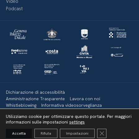
Video
Podcast
Dichiarazione di accessibilità
Amministrazione Trasparente
Lavora con noi
Whistleblowing
Informativa videosorveglianza
Politica della privacy & Cookies
Policy social media
Utilizziamo cookie per ottimizzare questo portale. Per maggiori
Mappa del sito
informazioni sulle impostazioni
settings
Close GDPR Cooki
Accetta
Rifiuta
Impostazioni
Torna su