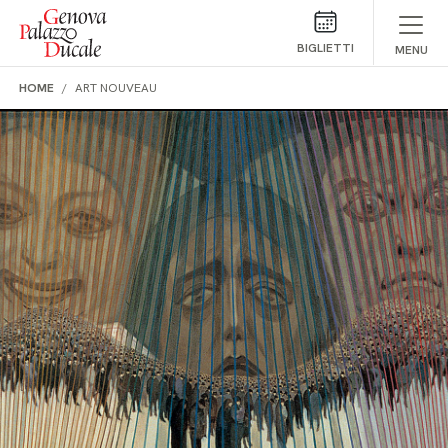
Salta al contenuto
BIGLIETTI
MENU
HOME
ART NOUVEAU