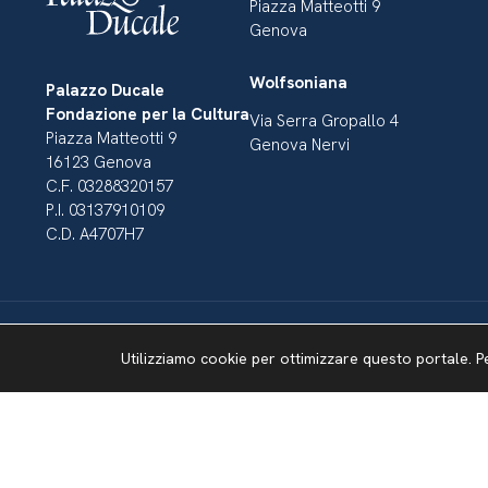
Piazza Matteotti 9
Genova
Wolfsoniana
Palazzo Ducale
Fondazione per la Cultura
Via Serra Gropallo 4
Piazza Matteotti 9
Genova Nervi
16123 Genova
C.F. 03288320157
P.I. 03137910109
C.D. A4707H7
Utilizziamo cookie per ottimizzare questo portale. P
Dichiarazione di accessibilità
Amministrazione Trasparente
Mappa del sito