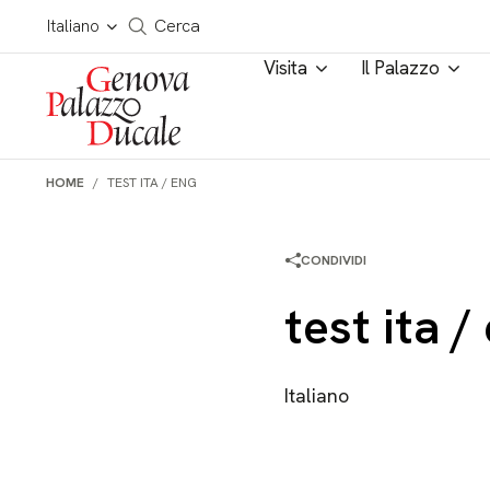
Salta al contenuto
Cerca in tutto il sito
Italiano
Cerca
Visita
Il Palazzo
HOME
TEST ITA / ENG
CONDIVIDI
test ita /
Italiano