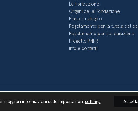
La Fondazione
Organi della Fondazione
Piano strategico
Regolamento per la tutela del d
Regolamento per l’acquisizione
Progetto PNRR
Info e contatti
er maggiori informazioni sulle impostazioni
settings
Accett
Lavora con noi
Whistleblowing
Informativa videosorveglianza