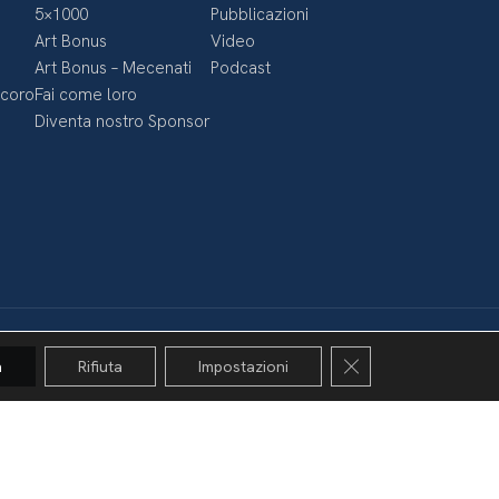
5×1000
Pubblicazioni
Art Bonus
Video
Art Bonus – Mecenati
Podcast
ecoro
Fai come loro
Diventa nostro Sponsor
Close GDPR Cookie 
a
Rifiuta
Impostazioni
Politica della privacy & Cookies
Policy social media