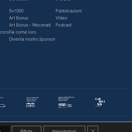
5×1000
Pubblicazioni
Art Bonus
Video
Art Bonus – Mecenati
Podcast
ecoro
Fai come loro
Diventa nostro Sponsor
Politica della privacy & Cookies
Policy social media
Close GDPR Cookie 
a
Rifiuta
Impostazioni