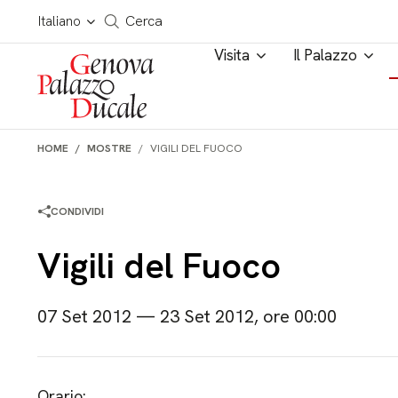
Salta al contenuto
Cerca in tutto il sito
Italiano
Cerca
Visita
Il Palazzo
HOME
MOSTRE
VIGILI DEL FUOCO
CONDIVIDI
Vigili del Fuoco
07 Set 2012 — 23 Set 2012, ore 00:00
Orario: