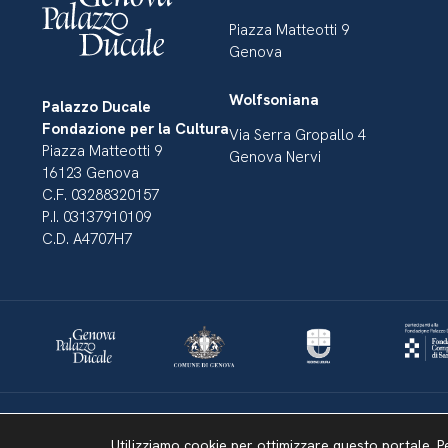
Piazza Matteotti 9
Genova
Wolfsoniana
Palazzo Ducale
Fondazione per la Cultura
Via Serra Gropallo 4
Piazza Matteotti 9
Genova Nervi
16123 Genova
C.F. 03288320157
P.I. 03137910109
C.D. A4707H7
Dichiarazione di accessibilità
Amministrazione Trasparente
Mappa del sito
Utilizziamo cookie per ottimizzare questo portale. P