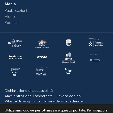
Media
Pubblicazioni
Video
Podcast
Dichiarazione di accessibilità
Amministrazione Trasparente
Lavora con noi
Whistleblowing
Informativa videosorveglianza
Politica della privacy & Cookies
Policy social media
Utilizziamo cookie per ottimizzare questo portale. Per maggiori
Mappa del sito