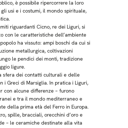
blico, è possibile ripercorrere la loro
gli usi e i costumi, il mondo spirituale,
tica.
ti riguardanti Cicno, re dei Liguri, si
o con le caratteristiche dell’ambiente
o popolo ha vissuto: ampi boschi da cui si
uzione metallurgica, coltivazioni
ungo le pendici dei monti, tradizione
gio ligure.
a sfera dei contatti culturali e delle
i Greci di Marsiglia. In pratica i Liguri,
pur con alcune differenze – furono
erranei e tra il mondo mediterraneo e
nte della prima età del Ferro in Europa.
, spille, bracciali, orecchini d’oro e
de – le ceramiche destinate alla vita