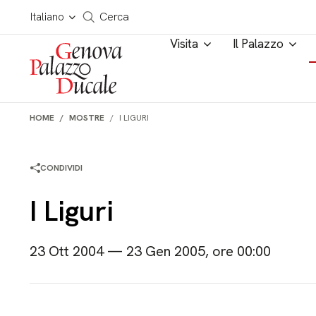
Salta al contenuto
Cerca in tutto il sito
Italiano
Cerca
Visita
Il Palazzo
HOME
MOSTRE
I LIGURI
CONDIVIDI
I Liguri
23 Ott 2004 — 23 Gen 2005, ore 00:00