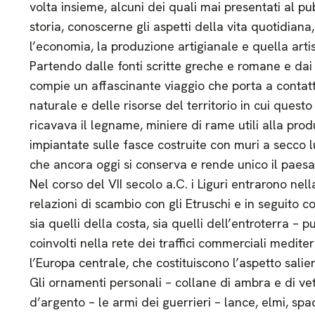
volta insieme, alcuni dei quali mai presentati al pub
storia, conoscerne gli aspetti della vita quotidiana, 
l’economia, la produzione artigianale e quella artis
Partendo dalle fonti scritte greche e romane e dai mi
compie un affascinante viaggio che porta a contatt
naturale e delle risorse del territorio in cui quest
ricavava il legname, miniere di rame utili alla prod
impiantate sulle fasce costruite con muri a secco l
che ancora oggi si conserva e rende unico il paesag
Nel corso del VII secolo a.C. i Liguri entrarono nell
relazioni di scambio con gli Etruschi e in seguito con 
sia quelli della costa, sia quelli dell’entroterra – 
coinvolti nella rete dei traffici commerciali medit
l’Europa centrale, che costituiscono l’aspetto salie
Gli ornamenti personali – collane di ambra e di vetro
d’argento – le armi dei guerrieri – lance, elmi, spa