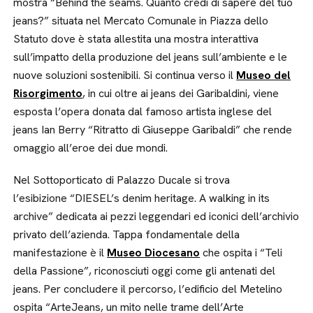
mostra “Behind the seams. Quanto credi di sapere del tuo
jeans?” situata nel Mercato Comunale in Piazza dello
Statuto dove è stata allestita una mostra interattiva
sull’impatto della produzione del jeans sull’ambiente e le
nuove soluzioni sostenibili. Si continua verso il
Museo del
Risorgimento
, in cui oltre ai jeans dei Garibaldini, viene
esposta l’opera donata dal famoso artista inglese del
jeans Ian Berry “Ritratto di Giuseppe Garibaldi” che rende
omaggio all’eroe dei due mondi.
Nel Sottoporticato di Palazzo Ducale si trova
l’esibizione “DIESEL’s denim heritage. A walking in its
archive” dedicata ai pezzi leggendari ed iconici dell’archivio
privato dell’azienda. Tappa fondamentale della
manifestazione è il
Museo Diocesano
che ospita i “Teli
della Passione”, riconosciuti oggi come gli antenati del
jeans. Per concludere il percorso, l’edificio del Metelino
ospita “ArteJeans, un mito nelle trame dell’Arte