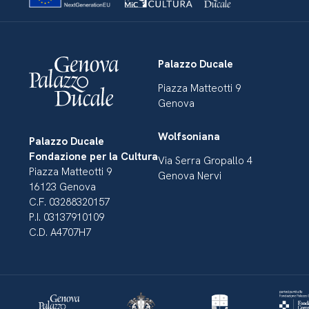
Palazzo Ducale
Piazza Matteotti 9
Genova
Wolfsoniana
Palazzo Ducale
Fondazione per la Cultura
Via Serra Gropallo 4
Piazza Matteotti 9
Genova Nervi
16123 Genova
C.F. 03288320157
P.I. 03137910109
C.D. A4707H7