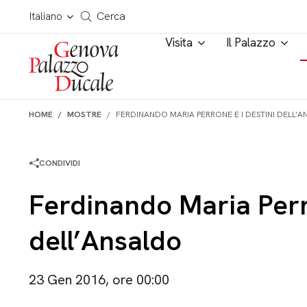
Salta al contenuto
Cerca in tutto il sito
Italiano
Cerca
Visita
Il Palazzo
HOME
MOSTRE
FERDINANDO MARIA PERRONE E I DESTINI DELL’
CONDIVIDI
Ferdinando Maria Perro
dell’Ansaldo
23 Gen 2016, ore 00:00