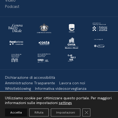
Video
Podcast
Dichiarazione di accessibilità
Amministrazione Trasparente
Lavora con noi
Whistleblowing
Informativa videosorveglianza
Politica della privacy & Cookies
Policy social media
Utilizziamo cookie per ottimizzare questo portale. Per maggiori
Mappa del sito
informazioni sulle impostazioni
settings
Close GDPR Cooki
Accetta
Rifiuta
Impostazioni
Torna su